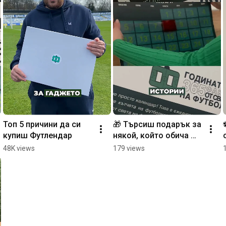
Топ 5 причини да си 
🎁 Търсиш подарък за 
купиш Футлендар
някой, който обича 
футбола?
48K views
179 views