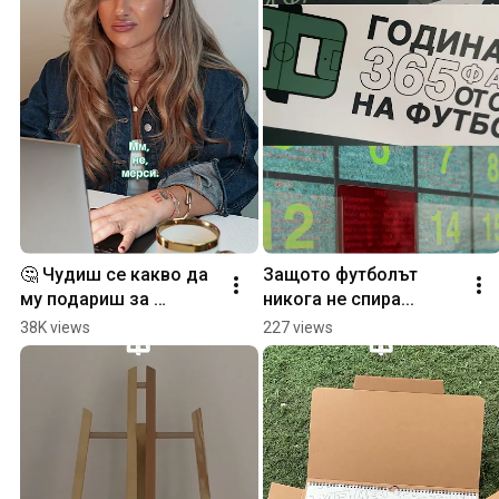
🤔 Чудиш се какво да 
Защото футболът 
му подариш за 
никога не спира...
Коледа?
38K views
227 views