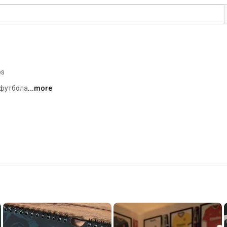
os
 футбола. 
...more