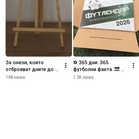
За онези, които 
⚽️ 365 дни. 365 
отброяват дните до 
футболни факта. 🔜 
следващият велик 
Футлендар - очаквайте 
148 views
1.3K views
футболен момент. 🔜 
скоро.
Футлендар - очаквайте 
скоро.