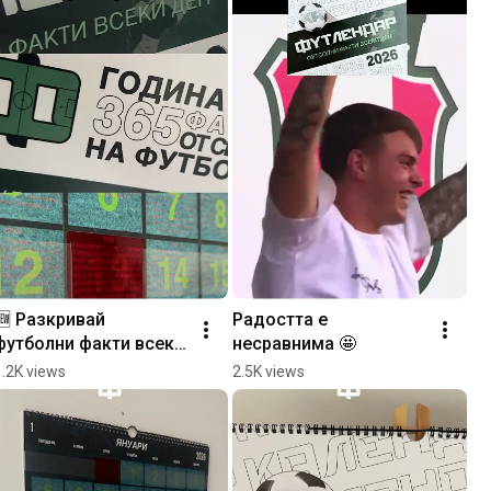
🆕 Разкривай 
Радостта е 
футболни факти всеки 
несравнима 🤩
ден чрез визуален 
1.2K views
2.5K views
ефект