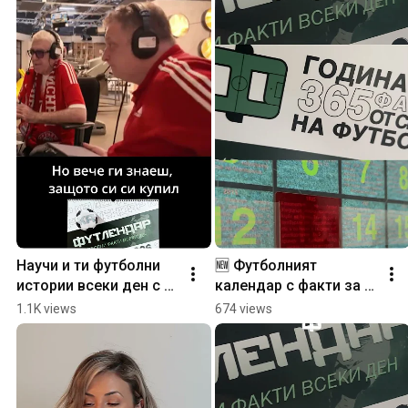
Научи и ти футболни 
🆕 Футболният 
истории всеки ден с 
календар с факти за 
Футлендар 2026
всеки ден.
1.1K views
674 views