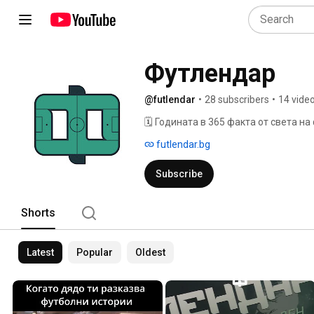
Футлендар
@futlendar
•
28 subscribers
•
14 vide
🗓️ Годината в 365 факта от света на
futlendar.bg
Subscribe
Shorts
Latest
Popular
Oldest