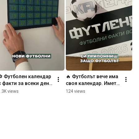
⚽️ Футболен календар 
🔥 Футболът вече има 
с факти за всеки ден 
своя календар. Името 
от годината
му е Футлендар.
1.3K views
124 views