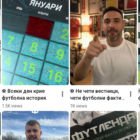
⚽️ Всеки ден крие 
⚽️ Не чети вестници, 
футболна история.
чети футболни факти 
всеки ден с 
1.5K views
1K views
Футлендар 2026.