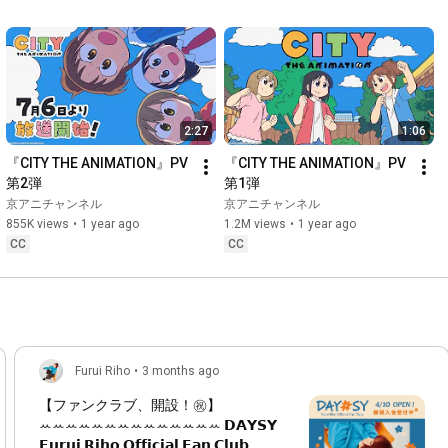
Driver：Bruce Perez

Online Editor：Masashi Sato(VIXI inc.)

Post Production Producer：Yohei Araki(VIXI inc.)

Colorist：Youri Sakata(L'espaceVision)

Producer：Kota Noguchi(VIXI inc.)

Production：VIXI inc.

2:27
1:06
Location：

『CITY THE ANIMATION』PV
『CITY THE ANIMATION』PV
Hambros

第2弾
第1弾
Hotel Nikko Guam

京アニチャンネル
京アニチャンネル
Baldyga Group

855K views
•
1 year ago
1.2M views
•
1 year ago
CC
CC
━━━━━━━━━━━━━━━━━━━━━━━━━━

【Official Website】
https://www.furuiriho.com/
【X】
https://x.com/furui_riho/
【Instagram】 
https://www.instagram.com/furui_riho/
【TikTok】
https://www.tiktok.com/@furui_riho
Furui Riho
•
3 months ago
#FuruiRiho
#ラッキー
【ファンクラブ、開設！㊗️】
ꕀꕀꕀꕀꕀꕀꕀꕀꕀꕀꕀꕀꕀꕀ 𝗗𝗔𝗬𝗦𝗬
𝗙𝘂𝗿𝘂𝗶 𝗥𝗶𝗵𝗼 𝗢𝗳𝗳𝗶𝗰𝗶𝗮𝗹 𝗙𝗮𝗻 𝗖𝗹𝘂𝗯