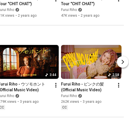
Tour "CHIT CHAT")
Tour "CHIT CHAT")
urui Riho
Furui Riho
81K views
•
2 years ago
47K views
•
2 years ago
3:44
2:58
Furui Riho - ウソモホント 
Furui Riho - ピンクの髪 
(Official Music Video)
(Official Music Video)
urui Riho
Furui Riho
379K views
•
3 years ago
262K views
•
3 years ago
CC
CC