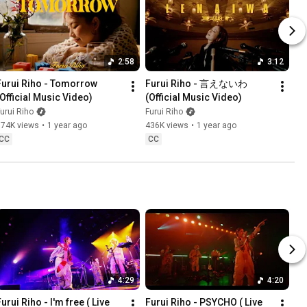
2:58
3:12
Furui Riho - Tomorrow 
Furui Riho - 言えないわ 
(Official Music Video)
(Official Music Video)
urui Riho
Furui Riho
174K views
•
1 year ago
436K views
•
1 year ago
CC
CC
4:29
4:20
urui Riho - I'm free ( Live 
Furui Riho - PSYCHO ( Live 