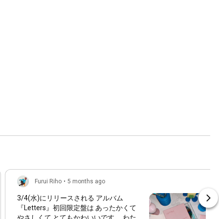
Furui Riho
•
5 months ago
3/4(水)にリリースされる アルバム
『Letters』初回限定盤は あったかくて
やさしくて とてもかわいいです。 わた