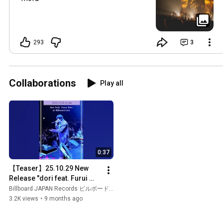
293
3
Collaborations
Play all
0:37
【Teaser】25.10.29 New 
Release "dori feat. Furui 
Riho at Billboard Live"
Billboard JAPAN Records ビルボードジャパンレコーズ and Furui Riho
3.2K views
•
9 months ago