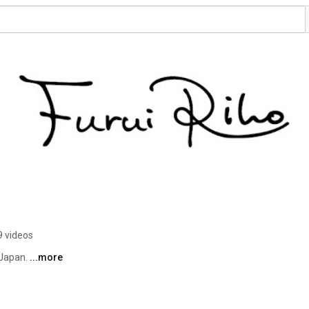
9 videos
Japan. 
...more