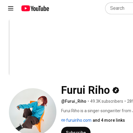
Furui Riho
@Furui_Riho
•
49.3K subscribers
•
28
Furui Riho is a singer-songwriter from 
furuiriho.com
and 4 more links
Subscribe