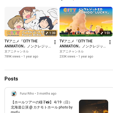
1:30
1:31
TVアニメ『CITY THE 
TVアニメ『CITY THE 
ANIMATION』ノンクレジッ
ANIMATION』ノンクレジッ
トオープニング主題歌映像／
トエンディング主題歌映像／
京アニチャンネル
京アニチャンネル
Furui Riho「Hello」
TOMOO「LUCKY」
789K views
•
1 year ago
233K views
•
1 year ago
Posts
Furui Riho
•
3 months ago
【ホールツアーの様子📸】 4/19（日）
北海道公演 @ カナモトホール photo by
mofu