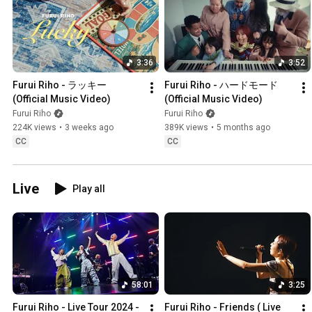
3:36
3:52
Furui Riho - ラッキー 
Furui Riho - ハードモード 
(Official Music Video)
(Official Music Video)
Furui Riho
Furui Riho
224K views
•
3 weeks ago
389K views
•
5 months ago
CC
CC
Live
Play all
58:01
3:25
Furui Riho - Live Tour 2024 -
Furui Riho - Friends ( Live 