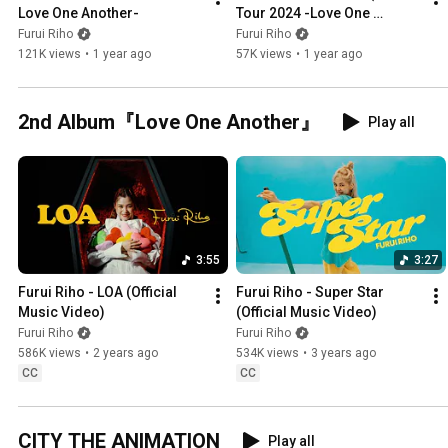
Love One Another-
Tour 2024 -Love One 
Another-)
Furui Riho
Furui Riho
121K views
•
1 year ago
57K views
•
1 year ago
2nd Album『Love One Another』
Play all
3:55
3:27
Furui Riho - LOA (Official 
Furui Riho - Super Star 
Music Video)
(Official Music Video)
Furui Riho
Furui Riho
586K views
•
2 years ago
534K views
•
3 years ago
CC
CC
CITY THE ANIMATION
Play all