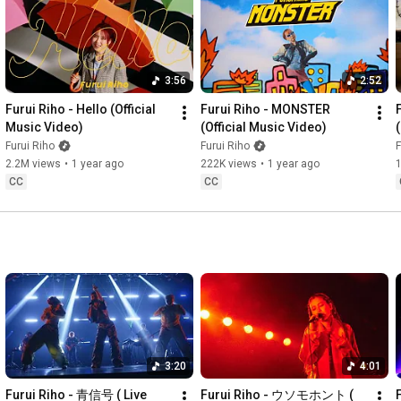
https://www.billboard-live.com/osaka/...
【Billboard Live Tokyo】※SOLD OUT!!

2026.9.13 (Sun)

3:56
2:52
1st Stage OPEN 
15:00
 / START 
16:00
2nd Stage OPEN 
18:00
 / START 
19:00
Furui Riho - Hello (Official 
Furui Riho - MONSTER 
https://www.billboard-live.com/tokyo/...
Music Video)
(Official Music Video)
Furui Riho
Furui Riho
F
【Billboard Live TAIPEI】

2.2M views
•
1 year ago
222K views
•
1 year ago
2026.9.26 (Sat)

CC
CC
1st Stage OPEN 
16:00
 / START 
17:00
2nd Stage OPEN 
19:00
 / START 
20:00
https://www.billboardlivetaipei.tw/en...
━━━━━━━━━━━━━━━━━━━━━━━━━━

■CREDITS

Lyrics：Furui Riho

Music：Furui Riho / knoak

Arrangement：knoak

3:20
4:01
Bass：KOBY SHY

Furui Riho - 青信号 ( Live 
Furui Riho - ウソモホント ( 
F