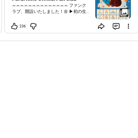
ꕀꕀꕀꕀꕀꕀꕀꕀꕀꕀꕀꕀꕀꕀ ファンク
ラブ、開設いたしました！🌼 ▶︎初の生配
信 明日、4/14(火)
20:00
〜 ファンクラブ
会員様限定 生配信を行います🎬 ▶︎早期入
236
会キャンペーン 5/10(日)までに入会して
くださった全ての有料会員様に 本人メ
ッセージ入り "Letters" 特典をプレゼン
ト🎁 ぜひご登録ください🧡
▶︎『DAYSY』 daysy.club ▶︎詳細💁‍♀️
furuiriho.com/news_info/3227/