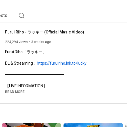
sts
Furui Riho - ラッキー (Official Music Video)
224,294 views
3 weeks ago
Furui Riho「ラッキー」

DL & Streaming：
https://furuiriho.lnk.to/lucky
━━━━━━━━━━━━━━━━━━━━━━━━━━

【LIVE INFORMATION】

READ MORE
■Furui Riho Billboard Live Tour 2026 "The Garden"

【Billboard Live Osaka】

2026.9.11 (Fri)

1st Stage OPEN 
16:30
 / START 
17:30
2nd Stage OPEN 
19:30
 / START 
20:30