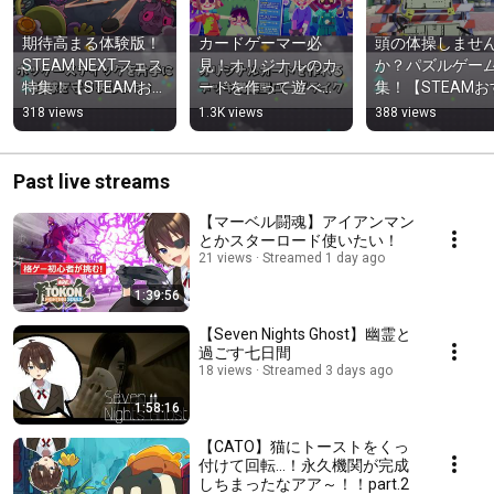
期待高まる体験版！
カードゲーマー必
頭の体操しませ
STEAM NEXTフェス
見！オリジナルのカ
か？パズルゲー
特集！【STEAMおす
ードを作って遊べる
集！【STEAMお
すめゲーム紹介】
ゲーム特集！
めゲーム紹介】
318 views
1.3K views
388 views
【STEAMおすすめゲ
ーム紹介】
Past live streams
【マーベル闘魂】アイアンマン
とかスターロード使いたい！
21 views
Streamed 1 day ago
1:39:56
【Seven Nights Ghost】幽霊と
過ごす七日間
18 views
Streamed 3 days ago
1:58:16
【CATO】猫にトーストをくっ
付けて回転…！永久機関が完成
しちまったなアア～！！part.2