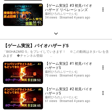
【ゲーム実況】#3 初見バイオ
ハザード リベレーションズ
藤村ひろのふりーたいむ
34 views
Streamed 4 years ago
51:42
【ゲーム実況】バイオハザード5
「BIOHAZARD 5」をプレイしていきます！ ※この動画はネタバレを含
みます ◆チャンネル登録
https://m.youtube.com/user/fujihiro0916/about チャンネル登録＆高
【ゲーム実況】#1 初見バイオ
評価ボタン ぜひよろしくお願いします！ ◆Twitter
https://twitter.com/fujihiro0916 配信通知はこちらから。 フォロ
ハザード5
ーして頂けると励みになります〜！ 「バイオハザード 5」公式HP
藤村ひろのふりーたいむ
https://www.capcom.co.jp/biohazard/5/ © CAPCOM CO., LTD. ALL
70 views
Streamed 4 years ago
RIGHTS RESERVED. 本配信では最短攻略や完全攻略を目指す訳ではな
2:28:52
く、 みなさんと一緒に楽しむことが目的ですので、 ゆるりとお付き
合い頂ければ幸いです。 コメント等もぜひお気軽にっ どうぞよろし
【ゲーム実況】#2 初見バイオ
くお願いします！ #バイオハザード5 #Resident Evil #ゲーム実況
ハザード5
#実況プレイ #声優 #生配信 #バイオ5 #ホラーゲーム
藤村ひろのふりーたいむ
61 views
Streamed 4 years ago
2:24:45