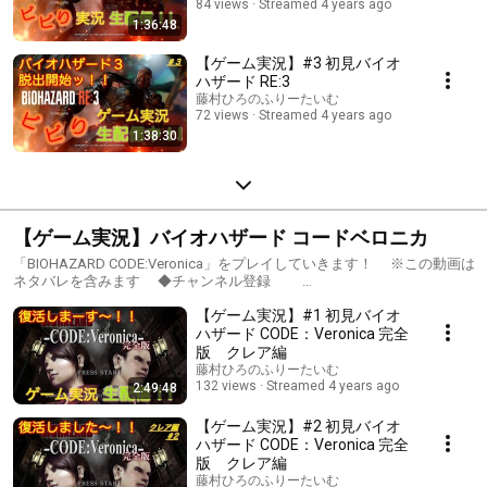
84 views
Streamed 4 years ago
1:36:48
【ゲーム実況】#3 初見バイオ
ハザード RE:3
藤村ひろのふりーたいむ
72 views
Streamed 4 years ago
1:38:30
【ゲーム実況】バイオハザード コードベロニカ
「BIOHAZARD CODE:Veronica」をプレイしていきます！ ※この動画は
ネタバレを含みます ◆チャンネル登録
https://m.youtube.com/user/fujihiro0916/about チャンネル登録＆高
【ゲーム実況】#1 初見バイオ
評価ボタン ぜひよろしくお願いします！ ◆Twitter
https://twitter.com/fujihiro0916 配信通知はこちらから。 フォロ
ハザード CODE：Veronica 完全
ーして頂けると励みになります〜！ 「バイオハザード コードベロニカ」
版 クレア編
公式HP https://www.capcom-games.com/product/ja-jp/residentevil-
藤村ひろのふりーたいむ
codeveronica/ © CAPCOM CO., LTD. ALL RIGHTS RESERVED. 本配信
132 views
Streamed 4 years ago
2:49:48
では最短攻略や完全攻略を目指す訳ではなく、 みなさんと一緒に楽し
むことが目的ですので、 ゆるりとお付き合い頂ければ幸いです。 コ
【ゲーム実況】#2 初見バイオ
メント等もぜひお気軽にっ どうぞよろしくお願いします！ #ゲーム
ハザード CODE：Veronica 完全
実況 #生配信 #アフレコ #声優 #バイオハザードコードベロニカ
版 クレア編
#コードベロニカ #寝落ち #ホラーゲーム
藤村ひろのふりーたいむ