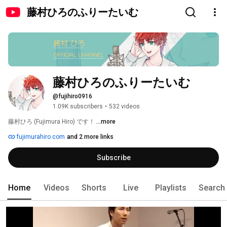
藤村ひろのふりーたいむ
藤村ひろのふりーたいむ
@fujihiro0916
1.09K subscribers
•
532 videos
藤村ひろ (Fujimura Hiro) です！ 
...more
fujimurahiro.com
and 2 more links
Subscribe
Home
Videos
Shorts
Live
Playlists
Search