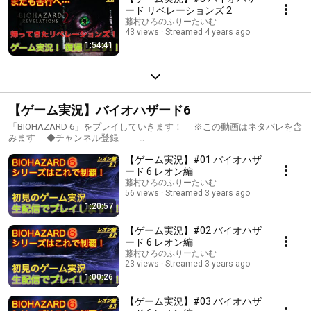
ード リベレーションズ 2
藤村ひろのふりーたいむ
43 views
Streamed 4 years ago
1:54:41
【ゲーム実況】バイオハザード6
「BIOHAZARD 6」をプレイしていきます！ ※この動画はネタバレを含
みます ◆チャンネル登録
https://m.youtube.com/user/fujihiro0916/about チャンネル登録＆高
【ゲーム実況】#01 バイオハザ
評価ボタン ぜひよろしくお願いします！ ◆Twitter
https://twitter.com/fujihiro0916 配信通知はこちらから。 フォロ
ード 6 レオン編
ーして頂けると励みになります〜！ 「バイオハザード 6」公式HP
藤村ひろのふりーたいむ
https://www.capcom.co.jp/biohazard/6/ © CAPCOM CO., LTD. ALL
56 views
Streamed 3 years ago
RIGHTS RESERVED. 本配信では最短攻略や完全攻略を目指す訳ではな
1:20:57
く、 みなさんと一緒に楽しむことが目的ですので、 ゆるりとお付き
合い頂ければ幸いです。 コメント等もぜひお気軽にっ どうぞよろし
【ゲーム実況】#02 バイオハザ
くお願いします！ #バイオハザード6 #Resident Evil #ゲーム実況
ード 6 レオン編
#実況プレイ #声優 #生配信 #バイオ6 #ホラーゲーム
藤村ひろのふりーたいむ
23 views
Streamed 3 years ago
1:00:26
【ゲーム実況】#03 バイオハザ