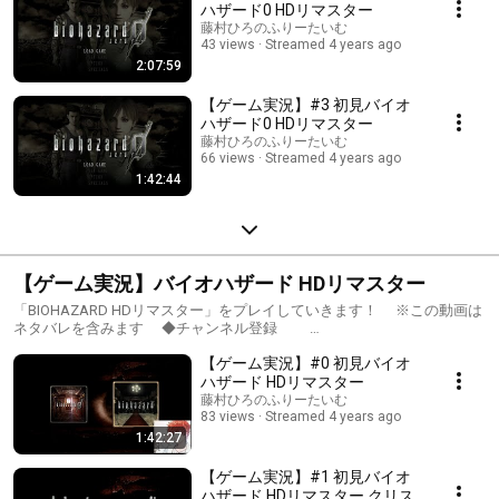
どうぞよろしくお願いします！ #バイオハザード0 #BIOHAZARD0
ハザード0 HDリマスター
#バイオ0 #ゲーム実況 #アフレコ実況 #生配信 #声優
藤村ひろのふりーたいむ
43 views
Streamed 4 years ago
2:07:59
【ゲーム実況】#3 初見バイオ
ハザード0 HDリマスター
藤村ひろのふりーたいむ
66 views
Streamed 4 years ago
1:42:44
【ゲーム実況】バイオハザード HDリマスター
「BIOHAZARD HDリマスター」をプレイしていきます！ ※この動画は
ネタバレを含みます ◆チャンネル登録
https://m.youtube.com/user/fujihiro0916/about チャンネル登録＆高
【ゲーム実況】#0 初見バイオ
評価ボタン ぜひよろしくお願いします！ ◆Twitter
https://twitter.com/fujihiro0916 配信通知はこちらから。 フォロ
ハザード HDリマスター
ーして頂けると励みになります〜！ 「バイオハザード HDリマスター」
藤村ひろのふりーたいむ
公式HP https://www.capcom.co.jp/biohazard/1/ © CAPCOM CO.,
83 views
Streamed 4 years ago
LTD. ALL RIGHTS RESERVED. 本配信では最短攻略や完全攻略を目指す
1:42:27
訳ではなく、 みなさんと一緒に楽しむことが目的ですので、 ゆるり
とお付き合い頂ければ幸いです。 コメント等もぜひお気軽にっ どう
【ゲーム実況】#1 初見バイオ
ぞよろしくお願いします！ #バイオハザード #ゲーム実況 #生配信
ハザード HDリマスター クリス