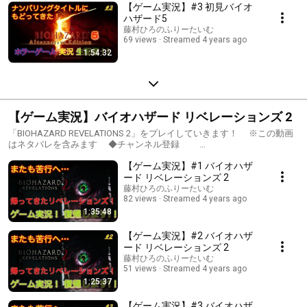
【ゲーム実況】#3 初見バイオ
ハザード5
藤村ひろのふりーたいむ
69 views
Streamed 4 years ago
1:54:32
【ゲーム実況】バイオハザード リベレーションズ 2
「BIOHAZARD REVELATIONS 2」をプレイしていきます！ ※この動画
はネタバレを含みます ◆チャンネル登録
https://m.youtube.com/user/fujihiro0916/about チャンネル登録＆高
【ゲーム実況】#1 バイオハザ
評価ボタン ぜひよろしくお願いします！ ◆Twitter
https://twitter.com/fujihiro0916 配信通知はこちらから。 フォロ
ード リベレーションズ 2
ーして頂けると励みになります〜！ 「バイオハザード リベレーションズ
藤村ひろのふりーたいむ
2」公式HP https://www.capcom-games.com/product/ja-
82 views
Streamed 4 years ago
jp/residentevil-revelations2/ © CAPCOM CO., LTD. ALL RIGHTS
1:35:48
RESERVED. 本配信では最短攻略や完全攻略を目指す訳ではなく、 み
なさんと一緒に楽しむことが目的ですので、 ゆるりとお付き合い頂け
【ゲーム実況】#2 バイオハザ
れば幸いです。 コメント等もぜひお気軽にっ どうぞよろしくお願い
ード リベレーションズ 2
します！ #バイオハザードリベレーションズ2 #Resident Evil #ゲ
藤村ひろのふりーたいむ
ーム実況 #実況プレイ #声優 #生配信 #リベレーションズ2 #
51 views
Streamed 4 years ago
ホラーゲーム
1:25:37
【ゲーム実況】#3 バイオハザ