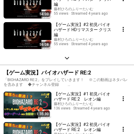
#アフレコ実況 #BIOHAZARD #声優
編
藤村ひろのふりーたいむ
55 views
Streamed 4 years ago
54:00
【ゲーム実況】#2 初見バイオ
ハザード HDリマスター クリス
編
藤村ひろのふりーたいむ
55 views
Streamed 4 years ago
56:08
【ゲーム実況】バイオハザード RE:2
「BIOHAZARD RE:2」をプレイしていきます！ ※この動画はネタバレ
を含みます ◆チャンネル登録
https://m.youtube.com/user/fujihiro0916/about チャンネル登録＆高
【ゲーム実況】#1 初見バイオ
評価ボタン ぜひよろしくお願いします！ ◆Twitter
https://twitter.com/fujihiro0916 配信通知はこちらから。 フォロ
ハザード RE:2 レオン編
ーして頂けると励みになります〜！ 「バイオハザード RE:2」公式HP
藤村ひろのふりーたいむ
https://www.capcom.co.jp/biohazard2/ © CAPCOM CO., LTD. ALL
136 views
Streamed 4 years ago
RIGHTS RESERVED. 本配信では最短攻略や完全攻略を目指す訳ではな
1:35:30
く、 みなさんと一緒に楽しむことが目的ですので、 ゆるりとお付き
合い頂ければ幸いです。 コメント等もぜひお気軽にっ どうぞよろし
【ゲーム実況】#2 初見バイオ
くお願いします！ #ゲーム実況 #生配信 #声優 #アフレコ実況
ハザード RE:2 レオン編
#バイオハザードRE:2 #BIOHAZARD2 #バイオ2