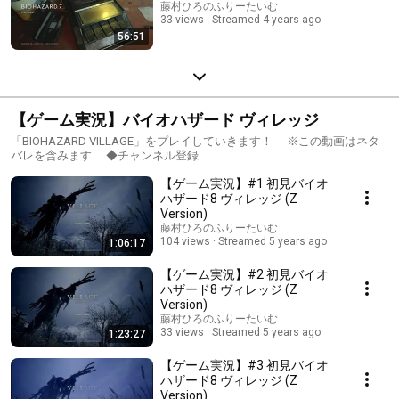
藤村ひろのふりーたいむ
33 views
Streamed 4 years ago
56:51
【ゲーム実況】バイオハザード ヴィレッジ
「BIOHAZARD VILLAGE」をプレイしていきます！ ※この動画はネタ
バレを含みます ◆チャンネル登録
https://m.youtube.com/user/fujihiro0916/about 登録＆コメントして
【ゲーム実況】#1 初見バイオ
頂けると励みになります！ ◆Twitter
https://twitter.com/fujihiro0916 「バイオハザード ヴィレッジ」公式HP
ハザード8 ヴィレッジ (Z
https://www.capcom.co.jp/biohazard/village/ ©CAPCOM CO., LTD.
Version)
2021 ALL RIGHTS RESERVED. #バイオハザード ヴィレッジ
藤村ひろのふりーたいむ
#BIOHAZARDVILLAGE #バイオ8 #実況初心者 #声優配信
104 views
Streamed 5 years ago
1:06:17
【ゲーム実況】#2 初見バイオ
ハザード8 ヴィレッジ (Z
Version)
藤村ひろのふりーたいむ
33 views
Streamed 5 years ago
1:23:27
【ゲーム実況】#3 初見バイオ
ハザード8 ヴィレッジ (Z
Version)