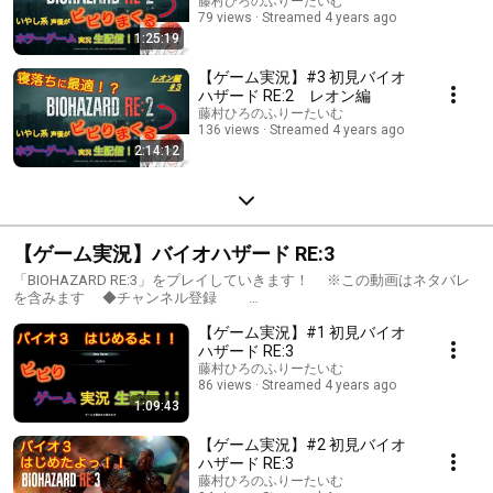
藤村ひろのふりーたいむ
79 views
Streamed 4 years ago
1:25:19
【ゲーム実況】#3 初見バイオ
ハザード RE:2 レオン編
藤村ひろのふりーたいむ
136 views
Streamed 4 years ago
2:14:12
【ゲーム実況】バイオハザード RE:3
「BIOHAZARD RE:3」をプレイしていきます！ ※この動画はネタバレ
を含みます ◆チャンネル登録
https://m.youtube.com/user/fujihiro0916/about チャンネル登録＆高
【ゲーム実況】#1 初見バイオ
評価ボタン ぜひよろしくお願いします！ ◆Twitter
https://twitter.com/fujihiro0916 配信通知はこちらから。 フォロ
ハザード RE:3
ーして頂けると励みになります〜！ 「バイオハザード RE:3」公式HP
藤村ひろのふりーたいむ
https://www.capcom.co.jp/biohazard/3/ © CAPCOM CO., LTD. ALL
86 views
Streamed 4 years ago
RIGHTS RESERVED. 本配信では最短攻略や完全攻略を目指す訳ではな
1:09:43
く、 みなさんと一緒に楽しむことが目的ですので、 ゆるりとお付き
合い頂ければ幸いです。 コメント等もぜひお気軽にっ どうぞよろし
【ゲーム実況】#2 初見バイオ
くお願いします！ #ゲーム実況 #生配信 #声優 #バイオハザード
ハザード RE:3
RE:3 #バイオ3 #寝落ち #ホラーゲーム
藤村ひろのふりーたいむ