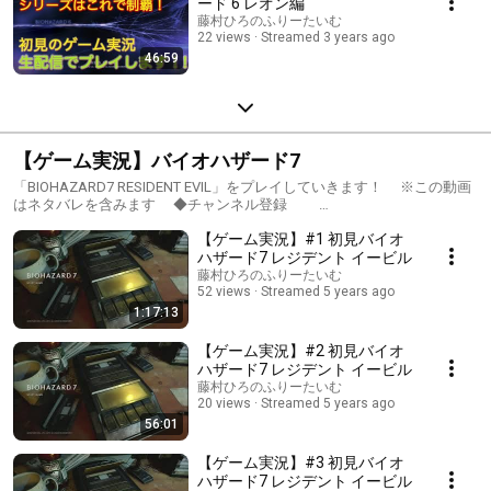
ード 6 レオン編
藤村ひろのふりーたいむ
22 views
Streamed 3 years ago
46:59
【ゲーム実況】バイオハザード7
「BIOHAZARD7 RESIDENT EVIL」をプレイしていきます！ ※この動画
はネタバレを含みます ◆チャンネル登録
https://m.youtube.com/user/fujihiro0916/about 登録＆コメントして
【ゲーム実況】#1 初見バイオ
頂けると励みになります！ ◆Twitter
https://twitter.com/fujihiro0916 「バイオハザード レジデント イービル」
ハザード7 レジデント イービル
公式HP https://www.capcom.co.jp/biohazard7/#_top ©CAPCOM
藤村ひろのふりーたいむ
CO., LTD. 2017 ALL RIGHTS RESERVED. #バイオハザード7 レジデント
52 views
Streamed 5 years ago
イービル #BIOHAZARD7 #バイオ7 #実況初級 #声優配信
1:17:13
【ゲーム実況】#2 初見バイオ
ハザード7 レジデント イービル
藤村ひろのふりーたいむ
20 views
Streamed 5 years ago
56:01
【ゲーム実況】#3 初見バイオ
ハザード7 レジデント イービル