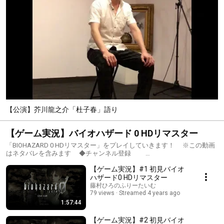
【公演】芥川龍之介「杜子春」語り
【ゲーム実況】バイオハザード 0 HDリマスター
「BIOHAZARD 0 HDリマスター」をプレイしていきます！ ※この動画
はネタバレを含みます ◆チャンネル登録
https://m.youtube.com/user/fujihiro0916/about チャンネル登録＆高
【ゲーム実況】#1 初見バイオ
評価ボタン ぜひよろしくお願いします♪ ◆Twitter
https://twitter.com/fujihiro0916 配信通知はこちらから。 フォロ
ハザード0 HDリマスター
ーして頂けると励みになります〜！ 「バイオハザード7 レジデント イー
藤村ひろのふりーたいむ
ビル」公式HP https://www.capcom.co.jp/biohazard/0/ © CAPCOM
79 views
Streamed 4 years ago
CO., LTD. ALL RIGHTS RESERVED. 本配信では最短攻略や完全攻略を目
1:57:44
指す訳ではなく、 みなさんと一緒に楽しむことが目的ですので、 ゆ
るりとお付き合い頂ければ幸いです。 コメント等もぜひお気軽にっ
【ゲーム実況】#2 初見バイオ