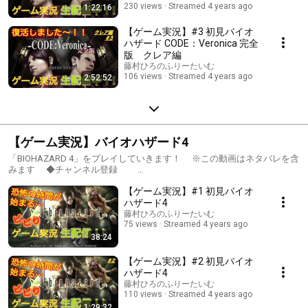
230 views
Streamed 4 years ago
1:22:16
【ゲーム実況】#3 初見バイオ
ハザード CODE：Veronica 完全
版 クレア編
藤村ひろのふりーたいむ
106 views
Streamed 4 years ago
2:52:52
【ゲーム実況】バイオハザード4
「BIOHAZARD 4」をプレイしていきます！ ※この動画はネタバレを含
みます ◆チャンネル登録
https://m.youtube.com/user/fujihiro0916/about チャンネル登録＆高
【ゲーム実況】#1 初見バイオ
評価ボタン ぜひよろしくお願いします！ ◆Twitter
https://twitter.com/fujihiro0916 配信通知はこちらから。 フォロ
ハザード4
ーして頂けると励みになります〜！ 「バイオハザード 4」公式HP
藤村ひろのふりーたいむ
https://www.capcom.co.jp/biohazard/4/ © CAPCOM CO., LTD. ALL
75 views
Streamed 4 years ago
RIGHTS RESERVED. 本配信では最短攻略や完全攻略を目指す訳ではな
38:24
く、 みなさんと一緒に楽しむことが目的ですので、 ゆるりとお付き
合い頂ければ幸いです。 コメント等もぜひお気軽にっ どうぞよろし
【ゲーム実況】#2 初見バイオ
くお願いします！ #ゲーム実況 #生配信 #アフレコ #声優 #バ
ハザード4
イオハザード4 #バイオ4 #寝落ち #ホラーゲーム
藤村ひろのふりーたいむ
110 views
Streamed 4 years ago
1:29:32