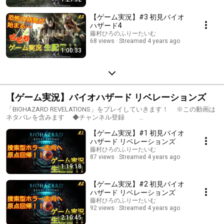
【ゲーム実況】#3 初見バイオ
ハザード4
藤村ひろのふりーたいむ
68 views
Streamed 4 years ago
1:00:33
【ゲーム実況】バイオハザード リベレーションズ
「BIOHAZARD REVELATIONS」をプレイしていきます！ ※この動画は
ネタバレを含みます ◆チャンネル登録
https://m.youtube.com/user/fujihiro0916/about チャンネル登録＆高
【ゲーム実況】#1 初見バイオ
評価ボタン ぜひよろしくお願いします！ ◆Twitter
https://twitter.com/fujihiro0916 配信通知はこちらから。 フォロ
ハザード リベレーションズ
ーして頂けると励みになります〜！ 「バイオハザード リベレーション
藤村ひろのふりーたいむ
ズ」公式HP https://www.capcom-games.com/product/ja-
87 views
Streamed 4 years ago
jp/residentevil-revelations/ ©CAPCOM CO., LTD. 2012, 2017 ALL RIGHTS
1:19:18
RESERVED. 本配信では最短攻略や完全攻略を目指す訳ではなく、 み
なさんと一緒に楽しむことが目的ですので、 ゆるりとお付き合い頂け
【ゲーム実況】#2 初見バイオ
れば幸いです。 コメント等もぜひお気軽にっ どうぞよろしくお願い
ハザード リベレーションズ
します！ #ゲーム実況 #バイオハザードリベレーションズ #声優
藤村ひろのふりーたいむ
#実況プレイ #Resident Evil
92 views
Streamed 4 years ago
2:10:45