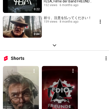
FESA, Filme der Band FREUNDE
DER ITALIENISCHEN OPER
152 views
6 months ago
0:22
祈り、注意を払ってください！
159 views
8 months ago
0:44
Shorts