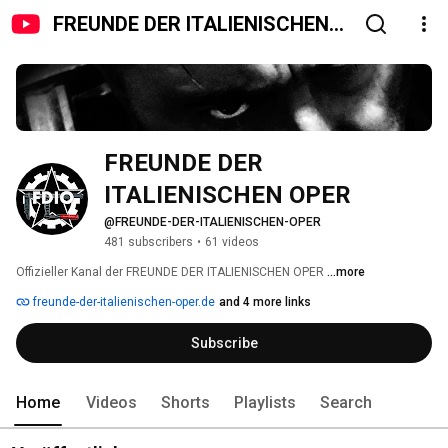
FREUNDE DER ITALIENISCHEN
OPER
FREUNDE DER 
ITALIENISCHEN OPER
@FREUNDE-DER-ITALIENISCHEN-OPER
481 subscribers
•
61 videos
Offizieller Kanal der FREUNDE DER ITALIENISCHEN OPER 
...more
freunde-der-italienischen-oper.de
and 4 more links
Subscribe
Home
Videos
Shorts
Playlists
Search