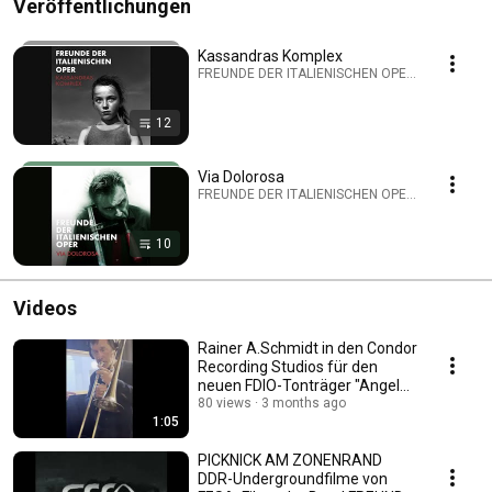
Veröffentlichungen
Kassandras Komplex
FREUNDE DER ITALIENISCHEN OPER · Playlist
12
Via Dolorosa
FREUNDE DER ITALIENISCHEN OPER · Playlist
10
Videos
Rainer A.Schmidt in den Condor
Recording Studios für den
neuen FDIO-Tonträger "Angelus
Luminis"
80 views
3 months ago
1:05
PICKNICK AM ZONENRAND
DDR-Undergroundfilme von