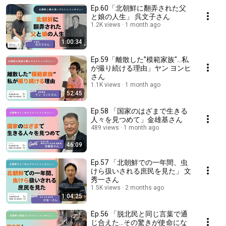
Ep.60「北朝鮮に翻弄された父
と娘の人生」 呉文子さん
1.2K views
1 month ago
1:00:34
Ep.59「離散した”模範家族"...私
が撮り続ける理由」ヤン ヨンヒ
さん
1.1K views
1 month ago
52:45
Ep.58 「国家のはざまで生きる
人々を見つめて」金雄基さん
489 views
1 month ago
46:09
Ep.57 「北朝鮮での一年間、虫
けら扱いされる庶民を見た」 文
秀一さん
1.5K views
2 months ago
1:04:25
Ep.56 「脱北民と同じ言葉で通
じ合えた...その驚きが使命にな