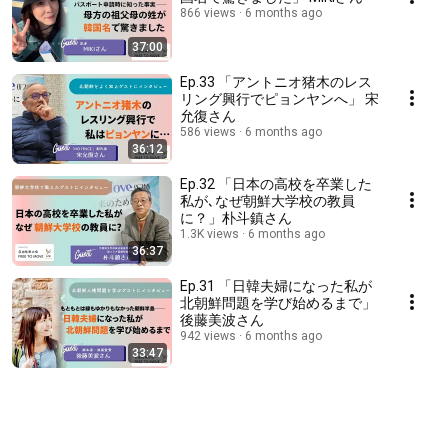
866 views
6 months ago
37:00
Ep.33 「アントニオ猪木のレス
リング興行でピョンヤンへ」 宋
允復さん
586 views
6 months ago
36:12
Ep.32 「日本の高校を卒業した
私が､なぜ朝鮮大学校の教員
に？」朴斗鎮さん
1.3K views
6 months ago
36:37
Ep.31 「日韓夫婦になった私が
北朝鮮問題を学び始めるまで」
後藤美波さん
942 views
6 months ago
33:47