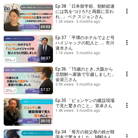
Ep.38 「日本留学前、朝鮮総連
には気をつけろ‼︎と両親に言わ
れ...」 ペク スジョンさん
1.2K views
5 months ago
44:03
Ep.37 「平壌のホテルでよど号
ハイジャックの犯人と...」市川
速水さん
1.1K views
5 months ago
34:37
Ep.36 「15歳のとき､大阪から
北朝鮮へ家族で引越しました」
金栄三さん
3.9K views
5 months ago
57:27
Ep.35 「ピョンヤンの建設現場
で見た驚きのこと」 宣卓さん
1.4K views
5 months ago
30:15
Ep.34 「母方の祖父母の姓が韓
国名で驚きました」 MIKIさん