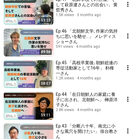
して萩原遼さんとの出会い」 黄
哲秀さん
1.5K views
3 months ago
53:23
Ep.46 「北朝鮮文学､作家の気持
ちに思いを馳せ...」 メレディス
ショーさん
591 views
4 months ago
49:56
Ep.45 「高校卒業後､朝鮮総連の
専従活動家として16年」 朴権
一さん
1.2K views
4 months ago
58:07
Ep.44 「在日朝鮮人の家庭に養
子に出され、北朝鮮へ」 榊原洋
子さん
2.8K views
4 months ago
59:11
Ep.43 「分断八十年、南北に小
さな風穴を開けたい」 徐台教さ
ん