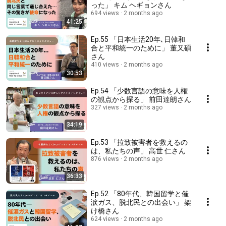
った」 キム ヘギョンさん
694 views
2 months ago
41:25
Ep.55 「日本生活20年､日韓和
合と平和統一のために」 董又碩
さん
410 views
2 months ago
30:53
Ep.54 「少数言語の意味を人権
の観点から探る」 前田達朗さん
327 views
2 months ago
34:19
Ep.53 「拉致被害者を救えるの
は、私たちの声」 高世 仁さん
876 views
2 months ago
36:33
Ep.52 「80年代、韓国留学と催
涙ガス、脱北民との出会い」 架
け橋さん
624 views
2 months ago