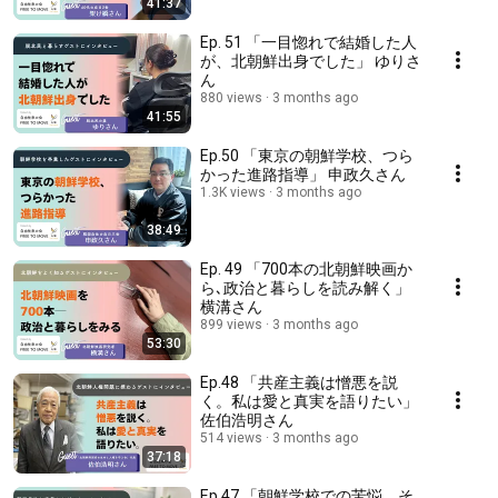
41:37
Ep. 51 「一目惚れで結婚した人
が、北朝鮮出身でした」 ゆりさ
ん
880 views
3 months ago
41:55
Ep.50 「東京の朝鮮学校、つら
かった進路指導」 申政久さん
1.3K views
3 months ago
38:49
Ep. 49 「700本の北朝鮮映画か
ら､政治と暮らしを読み解く」
横溝さん
899 views
3 months ago
53:30
Ep.48 「共産主義は憎悪を説
く。私は愛と真実を語りたい」
佐伯浩明さん
514 views
3 months ago
37:18
Ep.47 「朝鮮学校での苦悩、そ