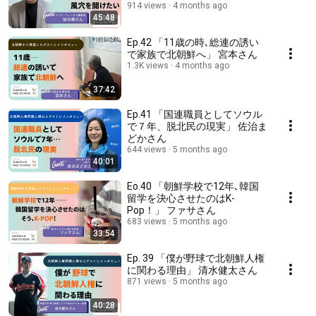
914 views
4 months ago
45:48
Ep.42 「11歳の時､総連の誘い
で家族で北朝鮮へ」 宮本さん
1.3K views
4 months ago
37:42
Ep.41 「国連職員としてソウル
で７年、脱北民の現実」 佐治ま
どかさん
644 views
5 months ago
40:01
Eo.40 「朝鮮学校で12年､韓国
留学を決心させたのはK-
Pop！」 ファサさん
683 views
5 months ago
33:54
Ep. 39 「僕が野球で北朝鮮人権
に関わる理由」 清水健太さん
871 views
5 months ago
40:28