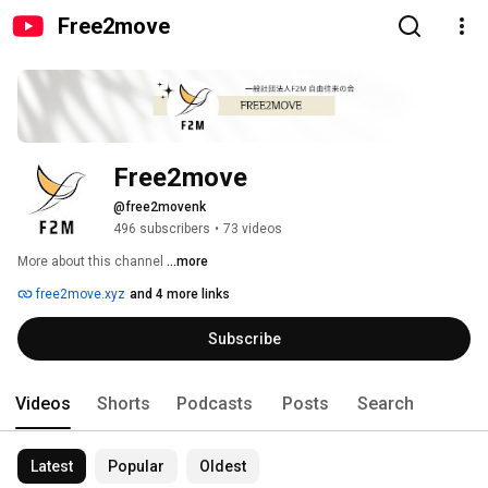
Free2move
Free2move
@free2movenk
496 subscribers
•
73 videos
More about this channel
...more
free2move.xyz
and 4 more links
Subscribe
Videos
Shorts
Podcasts
Posts
Search
Latest
Popular
Oldest