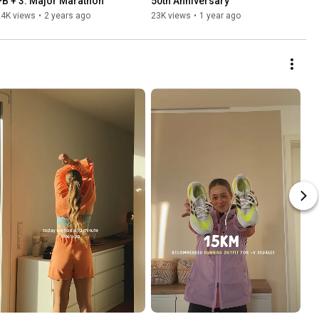
PB + 3. Major Marathon
50th Anniversary
24K views
•
2 years ago
23K views
•
1 year ago