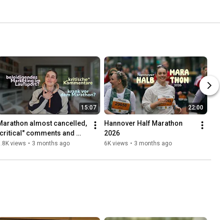
15:07
22:00
Marathon almost cancelled, 
Hannover Half Marathon 
"critical" comments and 
2026
avoiding sports brands
.8K views
•
3 months ago
6K views
•
3 months ago