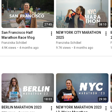
27:45
38:10
San Francisco Half 
NEW YORK CITY MARATHON 
Marathon Race Vlog
2025
Franziska Schöbel
Franziska Schöbel
F
4.9K views
•
4 months ago
9.7K views
•
8 months ago
18:03
29:30
BERLIN MARATHON 2023
NEW YORK MARATHON 2023 