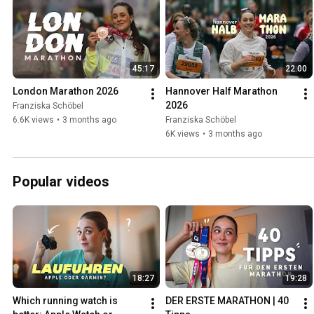
45:17
22:00
London Marathon 2026
Hannover Half Marathon 
2026
Franziska Schöbel
6.6K views
•
3 months ago
Franziska Schöbel
6K views
•
3 months ago
Popular videos
18:27
19:28
Which running watch is 
DER ERSTE MARATHON | 40 