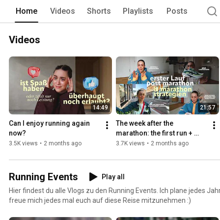
Home
Videos
Shorts
Playlists
Posts
Videos
14:49
21:57
Can I enjoy running again 
The week after the 
now?
marathon: the first run + 
helpful strategies during the 
3.5K views
•
2 months ago
3.7K views
•
2 months ago
marathon
Running Events
Play all
Hier findest du alle Vlogs zu den Running Events. Ich plane jedes Jah
freue mich jedes mal euch auf diese Reise mitzunehmen :)