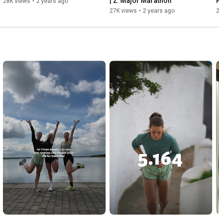
| 2. Major Marathon
28K views
•
2 years ago
27K views
•
2 years ago