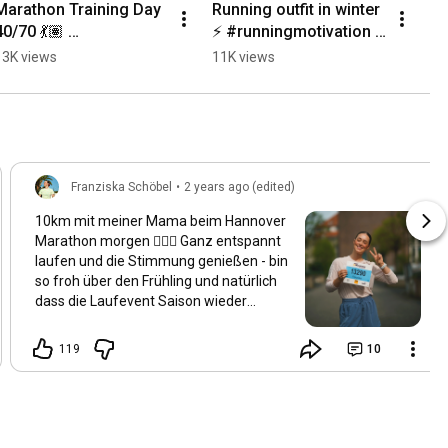
Marathon Training Day 
Running outfit in winter 
40/70 💃🏽 
⚡️ #runningmotivation 
#marathontraining 
#laufen 
13K views
11K views
#laufen
#marathontraining
Franziska Schöbel
•
2 years ago (edited)
10km mit meiner Mama beim Hannover
Marathon morgen 🏃🏽‍♀️ Ganz entspannt
laufen und die Stimmung genießen - bin
so froh über den Frühling und natürlich
dass die Laufevent Saison wieder
angefangen hat 💗
119
10