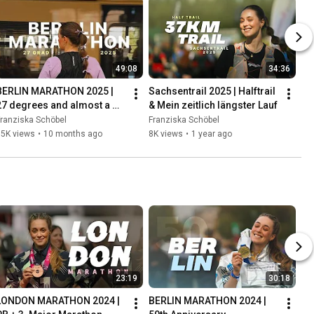
49:08
34:36
BERLIN MARATHON 2025 | 
Sachsentrail 2025 | Halftrail 
27 degrees and almost a 
& Mein zeitlich längster Lauf
DNF...
ranziska Schöbel
Franziska Schöbel
15K views
•
10 months ago
8K views
•
1 year ago
23:19
30:18
LONDON MARATHON 2024 | 
BERLIN MARATHON 2024 | 