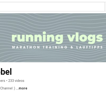
Franziska Schöbel 
bers
•
233 videos
hannel :) 
...more