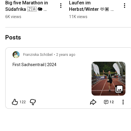
Big five Marathon in 
Laufen im 
Südafrika 🇿🇦 🐘 
Herbst/Winter 🫶🏽 
#laufen #lauftipps 
#laufen 
6K views
11K views
#lauftraining 
#runningmotivation 
#marathon
#runningtips
Posts
Franziska Schöbel
•
2 years ago
First Sachsentrail | 2024
122
12