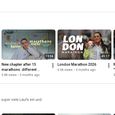
13:04
45:17
New chapter after 15 
London Marathon 2026
marathons: different 
6.6K views
•
3 months ago
training & different videos
5.8K views
•
3 months ago
3
r super viele Läufe ein und