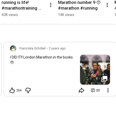
running is life! 
Marathon number 9 🥺 
#marathontraining 
#marathon #running
#lauftraining
43K views
14K views
Franziska Schöbel
•
2 years ago
I DID IT!! London Marathon in the books
🥹
266
23