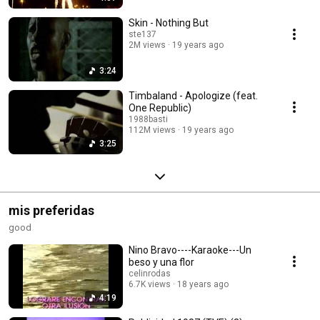
Skin - Nothing But
ste137
2M views
19 years ago
3:24
Timbaland - Apologize (feat.
One Republic)
1988basti
112M views
19 years ago
3:25
mis preferidas
good
Nino Bravo----Karaoke---Un
beso y una flor
celinrodas
6.7K views
18 years ago
4:19