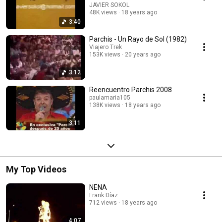
JAVIER SOKOL
48K views
18 years ago
3:40
Parchis - Un Rayo de Sol (1982)
Viajero Trek
153K views
20 years ago
3:12
Reencuentro Parchis 2008
paulamaria105
138K views
18 years ago
3:11
My Top Videos
NENA
Frank Díaz
712 views
18 years ago
4:07