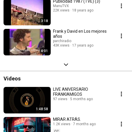
Publicidad 1987 (TVE) (3)
ManuTVX
22K views
18 years ago
3:18
Frank y David en Los mejores
años
parchiradio
43K views
17 years ago
4:01
Videos
LIVE ANIVERSARIO
FRANKIAMIGOS
97 views
5 months ago
1:48:58
MIRAR ATRÁS.
1.2K views
7 months ago
CC