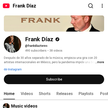
Frank Díaz
Frank Díaz
@frankdíazteres
490 subscribers
•
38 videos
Después de 30 años separado de la música, empieza una gira con 20 
artistas internacionales en México, pero la pandemia impide una bonita 
...more
aventura. Frank músico autodidacta empieza una cruzada personal y 
Instagram
empieza a plasmar en su casa temas compuestos por él que le venían 
acompañando desde hace años y al mismo tiempo, combina su trabajo 
Subscribe
como fotógrafo y sigue componiendo. 
Home
Videos
Shorts
Releases
Playlists
Pos
Music videos