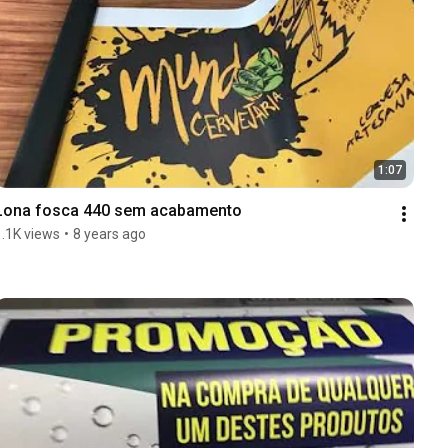
1:07
Lona fosca 440 sem acabamento
1.1K views
•
8 years ago