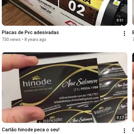
0:51
Placas de Pvc adesivadas
730 views
•
8 years ago
0:17
Cartão hinode peca o seu!