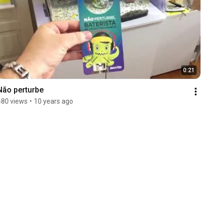
0:21
Não perturbe
480 views
•
10 years ago