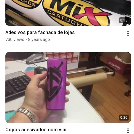
0:15
Adesivos para fachada de lojas
730 views
•
8 years ago
0:20
Copos adesivados com vinil