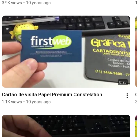
3.9K views
•
10 years ago
0:23
Cartão de visita Papel Premium Constelation
1.1K views
•
10 years ago