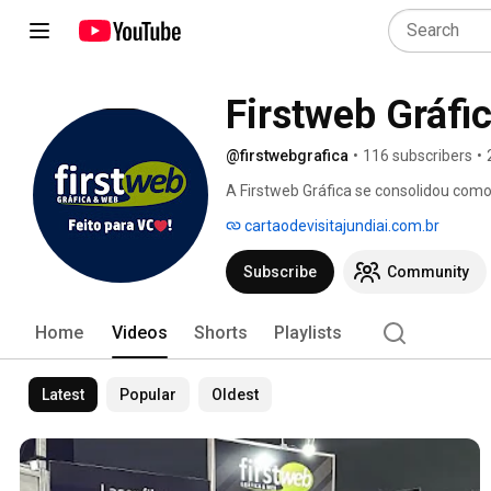
@firstwebgrafica
•
116 subscribers
•
A Firstweb Gráfica se consolidou com
comunicação visual, oferecendo muito 
cartaodevisitajundiai.com.br
em Jundiaí e anos de atuação no merc
qualidade e variedade de soluções para
Subscribe
Community
Home
Videos
Shorts
Playlists
Latest
Popular
Oldest