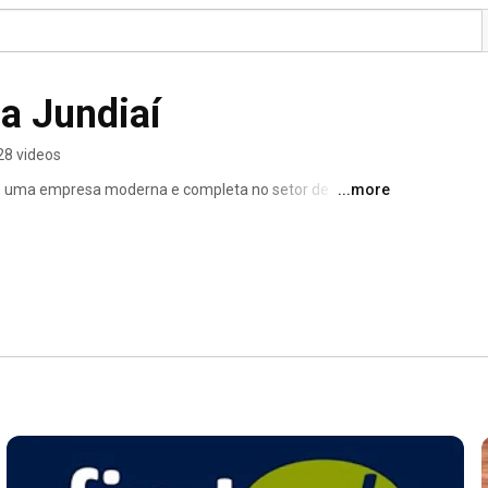
Firstweb Gráfica Jundiaí 
28 videos
o uma empresa moderna e completa no setor de 
...more
mais do que serviços gráficos tradicionais. Com sede 
ado, a empresa vem se destacando pela inovação, 
 empresas e clientes finais. (firstwebgrafica.com.br￼) 