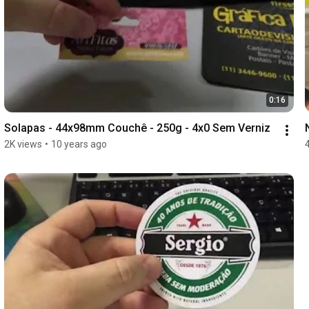
0:16
Solapas - 44x98mm Couchê - 250g - 4x0 Sem Verniz
2K views
•
10 years ago