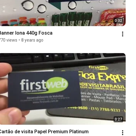
0:32
Banner lona 440g Fosca
770 views
•
8 years ago
0:27
Cartão de visita Papel Premium Platinum