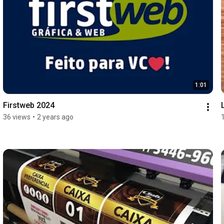
1:01
Firstweb 2024
36 views
•
2 years ago