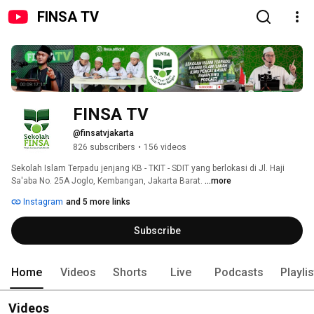
FINSA TV
FINSA TV
@finsatvjakarta
826 subscribers
•
156 videos
Sekolah Islam Terpadu jenjang KB - TKIT - SDIT yang berlokasi di Jl. Haji 
Sa'aba No. 25A Joglo, Kembangan, Jakarta Barat. 
...more
Instagram
and 5 more links
Subscribe
Home
Videos
Shorts
Live
Podcasts
Playli
Videos