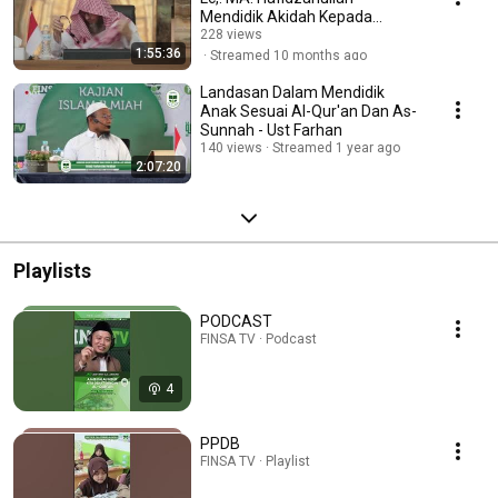
Mendidik Akidah Kepada
Generasi AI
228 views
1:55:36
Streamed 10 months ago
Landasan Dalam Mendidik
Anak Sesuai Al-Qur'an Dan As-
Sunnah - Ust Farhan
140 views
Streamed 1 year ago
2:07:20
Playlists
PODCAST
FINSA TV · Podcast
4
PPDB
FINSA TV · Playlist