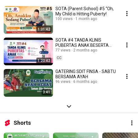
SOTA (Parent School) #5 “Oh,
My Child is Hitting Puberty!
100 views
1 month ago
1:31:42
SOTA #4 TANDA KLINIS
PUBERTAS ANAK BESERTA
REDFLAGSANYA
77 views
2 months ago
CC
1:20:42
GATERING SDIT FINSA - SABTU
BERSAMA AYAH
96 views
6 months ago
3:41
Shorts