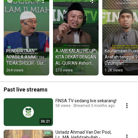
PENDERITAAN 
AJAIB KALAU HIDUP 
Keutamaan Puas
APABILA ANAK 
KITA DEKAT DENGAN 
Arafah tanggal 9 
TIDAK SHOLIH - Ustd 
AL-QUR'AN #shorts 
Dzulhijjah. 
Dr. Firanda Andirja. 
#alquran 
#puasaarafah 
264 views
273 views
1.2K views
#ustfirandaandirja
#metodeali 
#lebaranhaji 
#sekolahfinsa
#iduladha2025
Past live streams
FINSA TV sedang live sekarang!
58 views
Streamed 3 months ago
36:21
Ustadz Ahmad Van Der Pool,
Lc,. MA. Hafidzahullah -