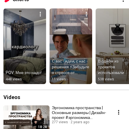
С вас - идеи, с нас - 
В одном из 
решения ⚡️Забудьте 
проектов 
POV: Мне это надо!
о стрессе от 
использовали 
ремонта — возьмем 
джапанди: японс
448 views
11 views
538 views
все хлопоты на 
минимализм и 
себя!
скандинавскую 
функциональнос
Videos
Эргономика пространства |
Основные размеры | Дизайн-
проект #эргономика
#дизайнпроект
277 views
2 years ago
18:28
#ремонтмосква