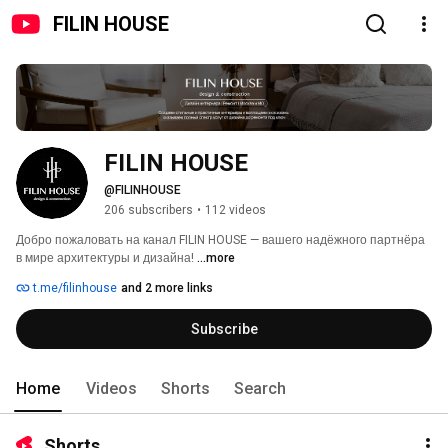
FILIN HOUSE
FILIN HOUSE
@FILINHOUSE
206 subscribers
•
112 videos
Добро пожаловать на канал FILIN HOUSE — вашего надёжного партнёра 
в мире архитектуры и дизайна! 
...more
t.me/filinhouse
and 2 more links
Subscribe
Home
Videos
Shorts
Search
Shorts