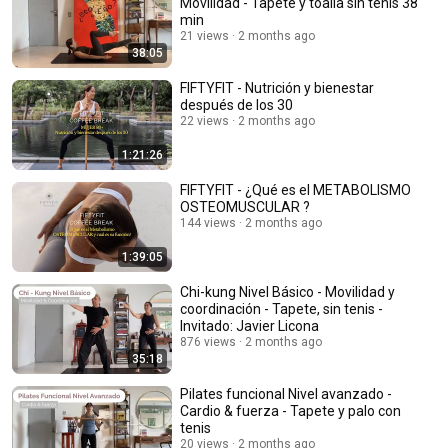
Movilidad - Tapete y toalla sin tenis 38
min
21 views
2 months ago
38:05
FIFTYFIT - Nutrición y bienestar
después de los 30
22 views
2 months ago
1:21:26
FIFTYFIT - ¿Qué es el METABOLISMO
OSTEOMUSCULAR ?
144 views
2 months ago
1:39:05
Chi-kung Nivel Básico - Movilidad y
coordinación - Tapete, sin tenis -
Invitado: Javier Licona
876 views
2 months ago
35:18
Pilates funcional Nivel avanzado -
Cardio & fuerza - Tapete y palo con
tenis
20 views
2 months ago