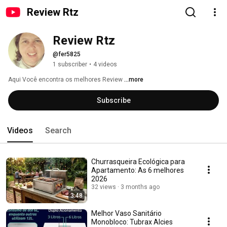
Review Rtz
Review Rtz
@fer5825
1 subscriber
•
4 videos
Aqui Você encontra os melhores Review 
...more
Subscribe
Videos
Search
Churrasqueira Ecológica para
Apartamento: As 6 melhores
2026
32 views
3 months ago
3:48
Melhor Vaso Sanitário
Monobloco: Tubrax Alcies