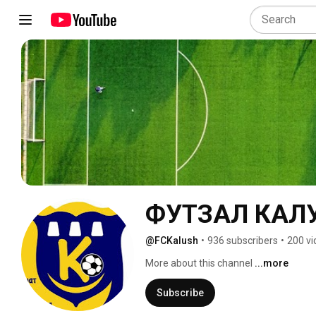
ФУТЗАЛ КАЛ
@FCKalush
•
936 subscribers
•
200 vi
More about this channel
...more
Subscribe