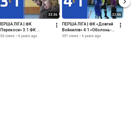
33:36
32:46
ПЕРША ЛІГА | ФК 
ПЕРША ЛІГА | ФК «Довгий 
«Перекоси» 3:1 ФК 
Войнилів» 4:1 «Оболонь-
«Довгий Войнилів» 
Підгірки» 02.02.20
650 views
•
6 years ago
397 views
•
6 years ago
08.02.20