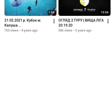
1:06
10:04
21.02.2021 р. Кубок м. 
ОГЛЯД 2 ТУРУ | ВИЩА ЛІГА 
Калуша 
20.19.20
ім.ТЕПЧУКА-2020/2021. 1/4 
703 views
•
4 years ago
586 views
•
5 years ago
фіналу. ФК «Підгірки» – 
«Будівельник» (КДК)