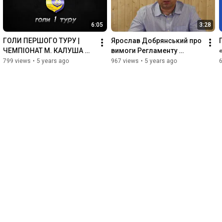
6:05
3:28
ГОЛИ ПЕРШОГО ТУРУ | 
Ярослав Добрянський про 
ЧЕМПІОНАТ М. КАЛУША 
вимоги Регламенту 
2020/21
сезону-2020/2021 і 
799 views
•
5 years ago
967 views
•
5 years ago
доповнення до "Правил 
гри у футзал"