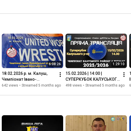
6:08:26
1:29:10
18.02.2026 р. м. Калуш, 
15.02.2026 | 14:00 | 
Чемпіонат Івано-
СУПЕРКУБОК КАЛУСЬКОГО 
Франківської області-U15 
РАЙОНУ-2025/2026
642 views
•
Streamed 5 months ago
498 views
•
Streamed 5 months ago
з вільної боротьби