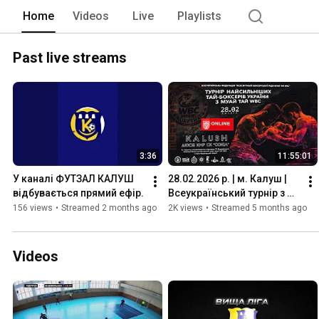
Home
Videos
Live
Playlists
Past live streams
3:36
11:55:01
У каналі ФУТЗАЛ КАЛУШ 
28.02.2026 р. | м. Калуш | 
відбувається прямий ефір.
Всеукраїнський турнір з 
Муай Тай WBC
156 views
•
Streamed 2 months ago
2K views
•
Streamed 5 months ago
Videos