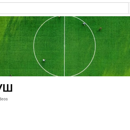
УШ
deos