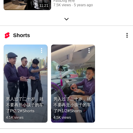
FastDog 狗哥
7.5K views
5 years ago
11:21
Shorts
男人过了二十岁，就
男人过了二十岁，就
不要再开小孩子的车
不要再开小孩子的车
了Pt2/2#Shorts
了Pt1/2#Shorts
4.5K views
4.5K views