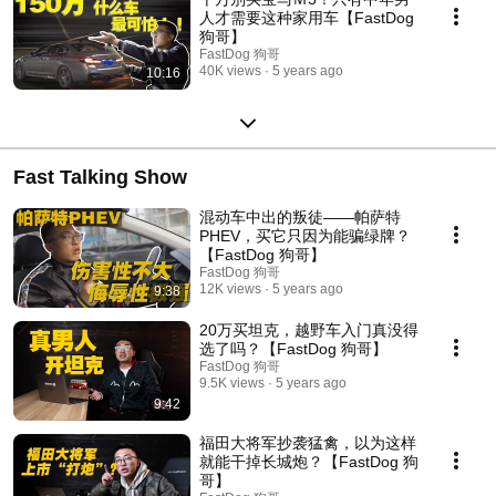
人才需要这种家用车【FastDog
狗哥】
FastDog 狗哥
40K views
5 years ago
10:16
Fast Talking Show
混动车中出的叛徒——帕萨特
PHEV，买它只因为能骗绿牌？
【FastDog 狗哥】
FastDog 狗哥
12K views
5 years ago
9:38
20万买坦克，越野车入门真没得
选了吗？【FastDog 狗哥】
FastDog 狗哥
9.5K views
5 years ago
9:42
福田大将军抄袭猛禽，以为这样
就能干掉长城炮？【FastDog 狗
哥】