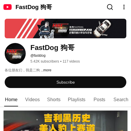
FastDog 狗哥
FastDog 狗哥
@fastdog
5.42K subscribers
•
117 videos
各位朋友们，我是二狗 
...more
Subscribe
Home
Videos
Shorts
Playlists
Posts
Search