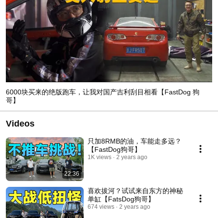
6000块买来的绝版跑车，让我对国产吉利刮目相看【FastDog 狗
哥】
Videos
只加8RMB的油，车能走多远？
【FastDog狗哥】
1K views
2 years ago
22:36
喜欢拔河？试试来自东方的神秘
单缸【FatsDog狗哥】
674 views
2 years ago