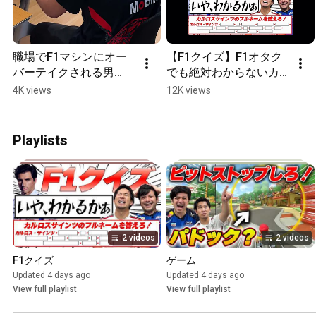
職場でF1マシンにオー
【F1クイズ】F1オタク
バーテイクされる男
でも絶対わからないカ
ww#F1
ルロス・サインツのフ
4K views
12K views
ルネーム #F1
Playlists
2 videos
2 videos
F1クイズ
ゲーム
Updated 4 days ago
Updated 4 days ago
View full playlist
View full playlist