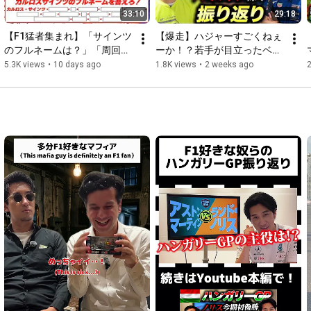
33:10
29:18
【F1猛者集まれ】「サインツ
【爆走】ハジャーすごくねぇ
のフルネームは？」「周回数
ーか！？若手が目立ったベル
はどうやって決まってい
ギーGP振り返り【F1/2026年
5.3K views
•
10 days ago
1.8K views
•
2 weeks ago
る？」遊んで学ぶF1クイズが
第10戦】
楽しすぎる！【第2回F1クイ
ズ】