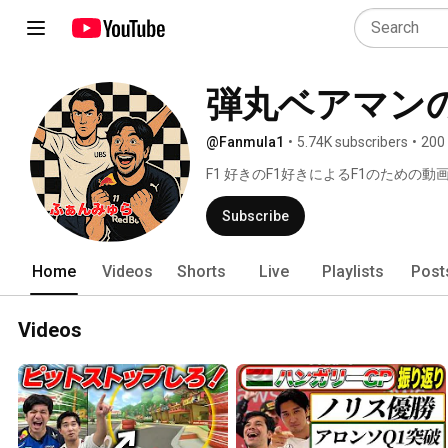
弾丸ベアマンの
@Fanmula1
•
5.74K subscribers
•
200
F1 好きのF1好きによるF1のための動画更
Subscribe
Home
Videos
Shorts
Live
Playlists
Post
Videos