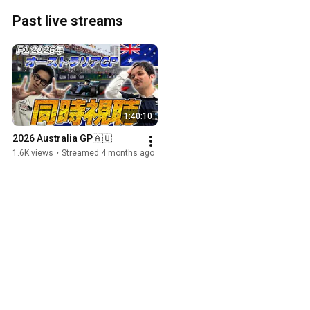
Past live streams
1:40:10
2026 Australia GP🇦🇺
1.6K views
•
Streamed 4 months ago