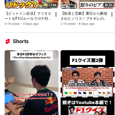
17:04
30:10
【ピットイン必須】マリオカ
【歓喜と悲劇】重圧から解放
ートをF1のルールでガチ対決
されたノリス！ブチギレのピ
してみたらヤバすぎた【マリ
アストリ！マクラーレンの明
6.1K views
•
4 days ago
2.1K views
•
8 days ago
オカート8DX】
暗が分れたハンガリーGP振
り返り【F1/2026年第10戦】
Shorts