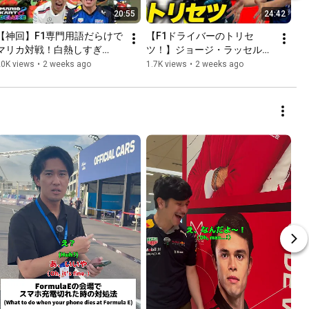
20:55
24:42
【神回】F1専門用語だらけで
【F1ドライバーのトリセ
マリカ対戦！白熱しすぎ
ツ！】ジョージ・ラッセルの
て"最終戦アブダビGP"ばりに
徹底解剖&最後は専用の『応
20K views
•
2 weeks ago
1.7K views
•
2 weeks ago
盛り上がった【マリオカート
援歌』作ってみた！
8DX】