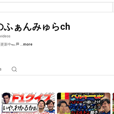
ふぁんみゅらch
 videos
新中🏎️🏁 
...more
s