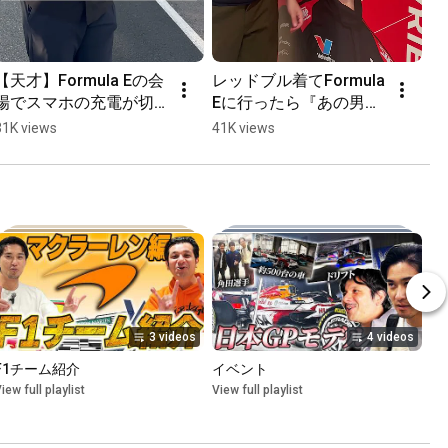
【天才】Formula Eの会
レッドブル着てFormula 
場でスマホの充電が切
Eに行ったら『あの男』
れた時の対処法
に遭遇した　 
31K views
41K views
#formulaone
3 videos
4 videos
F1チーム紹介
イベント
iew full playlist
View full playlist