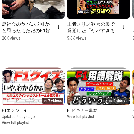
裏社会のヤバい取引か
王者ノリス歓喜の裏で
と思ったらただのF1好
発覚した「ヤバすぎる
きだった【コント】#f1
事実」とは… #f1
26K views
5.6K views
7 videos
2 videos
F1エンジョイ
F1ビギナー講習
Updated 4 days ago
View full playlist
V
View full playlist