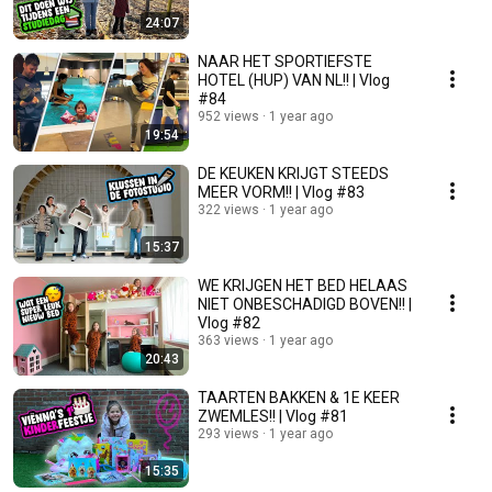
24:07
NAAR HET SPORTIEFSTE
HOTEL (HUP) VAN NL!! | Vlog
#84
952 views
1 year ago
19:54
DE KEUKEN KRIJGT STEEDS
MEER VORM!! | Vlog #83
322 views
1 year ago
15:37
WE KRIJGEN HET BED HELAAS
NIET ONBESCHADIGD BOVEN!! |
Vlog #82
363 views
1 year ago
20:43
TAARTEN BAKKEN & 1E KEER
ZWEMLES!! | Vlog #81
293 views
1 year ago
15:35