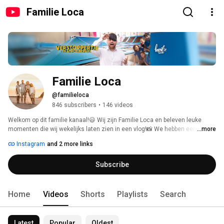
Familie Loca
Familie Loca
@familieloca
846 subscribers
•
146 videos
Welkom op dit familie kanaal!😃 Wij zijn Familie Loca en beleven leuke 
momenten die wij wekelijks laten zien in een vlog!📸 We hebben een 
...more
camperreis door Europa gemaakt🚐💨🇪🇺 én te gekke avonturen beleefd 
Instagram
and 2 more links
van onze Bucketlist🚁🏗️🛩️🏎️💨 
Subscribe
Home
Videos
Shorts
Playlists
Search
Latest
Popular
Oldest