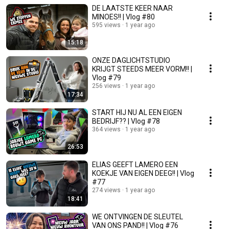
DE LAATSTE KEER NAAR
MINOES!! | Vlog #80
595 views
1 year ago
15:18
ONZE DAGLICHTSTUDIO
KRIJGT STEEDS MEER VORM!! |
Vlog #79
256 views
1 year ago
17:34
START HIJ NU AL EEN EIGEN
BEDRIJF?? | Vlog #78
364 views
1 year ago
26:53
ELIAS GEEFT LAMERO EEN
KOEKJE VAN EIGEN DEEG!! | Vlog
#77
274 views
1 year ago
18:41
WE ONTVINGEN DE SLEUTEL
VAN ONS PAND!! | Vlog #76