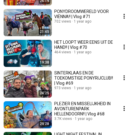
26:19
PONYDROOMWERELD VOOR
VIËNNA!! | Vlog #71
702 views
1 year ago
21:45
HET LOOPT WEER EENS UIT DE
HAND!! | Vlog #70
464 views
1 year ago
19:38
SINTERKLAAS EN DE
TOEKOMSTIGE PONYRIJCLUB!!
| Vlog #69
973 views
1 year ago
24:25
PLEZIER EN MISSELIJKHEID IN
AVONTURENPARK
HELLENDOORN!! | Vlog #68
3.7K views
1 year ago
29:28
LIGHT NIGHT FESTIVAL IN