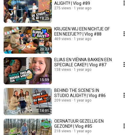
ALIGHT!! | Vlog #89
275 views
1 year ago
18:25
KRIJGEN WIJ EEN NICHTJE OF
EEN NEEFJE?!? | Vlog #88
469 views
1 year ago
20:23
ELIAS EN VIËNNA BAKKEN EEN
SPECIALE CAKE!! | Vlog #87
158 views
1 year ago
15:59
BEHIND THE SCENE'S IN
STUDIO ALIGHT!! | Vlog #86
209 views
1 year ago
14:01
OERNATUUR GEZELLIG EN
GEZOND!! | Vlog #85
218 views
1 year ago