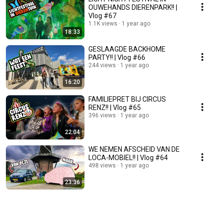
OUWEHANDS DIERENPARK!! |
Vlog #67
1.1K views
1 year ago
18:33
GESLAAGDE BACKHOME
PARTY!! | Vlog #66
244 views
1 year ago
16:20
FAMILIEPRET BIJ CIRCUS
RENZ!! | Vlog #65
396 views
1 year ago
22:04
WE NEMEN AFSCHEID VAN DE
LOCA-MOBIEL!! | Vlog #64
498 views
1 year ago
23:36