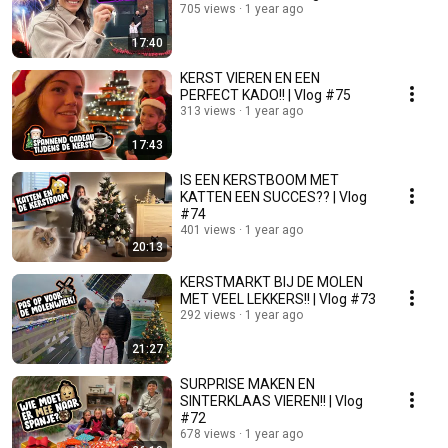
705 views
1 year ago
17:40
KERST VIEREN EN EEN
PERFECT KADO!! | Vlog #75
313 views
1 year ago
17:43
IS EEN KERSTBOOM MET
KATTEN EEN SUCCES?? | Vlog
#74
401 views
1 year ago
20:13
KERSTMARKT BIJ DE MOLEN
MET VEEL LEKKERS!! | Vlog #73
292 views
1 year ago
21:27
SURPRISE MAKEN EN
SINTERKLAAS VIEREN!! | Vlog
#72
678 views
1 year ago