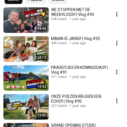
WE STOPPEN MET DE
WEEKVLOGS!! | Vlog #93
648 views
1 year ago
19:36
MAMA IS JARIG!! | Vlog #92
445 views
1 year ago
24:13
PAASEITJES EN KONINGSDAG!! |
Vlog #91
311 views
1 year ago
18:42
ONZE POEZEN KRIJGEN EEN
ECHO!! | Vlog #90
327 views
1 year ago
15:01
GRAND OPENING STUDIO