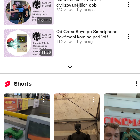
civilizovanějších dob
232 views
1 year ago
1:06:52
Od GameBoye po Smartphone,
Pokémoni kam se podíváš
110 views
1 year ago
41:26
Shorts