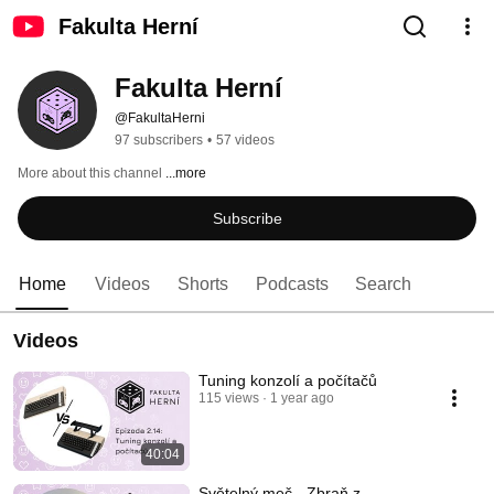
Fakulta Herní
Fakulta Herní
@FakultaHerni
97 subscribers
•
57 videos
More about this channel
...more
Subscribe
Home
Videos
Shorts
Podcasts
Search
Videos
Tuning konzolí a počítačů
115 views
1 year ago
40:04
Světelný meč - Zbraň z