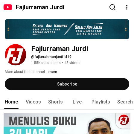
Fajlurraman Jurdi
Fajlurraman Jurdi
@fajlurrahmanjurdi1419
1.55K subscribers
•
45 videos
More about this channel
...more
Subscribe
Home
Videos
Shorts
Live
Playlists
Search