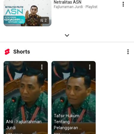
Netralitas ASN
Fajlurraman Jurdi · Playlist
2
Shorts
Tafsir Hukum 
Ahli - Fajlurrahman 
Tentang 
Jurdi
Pelanggaran 
Terstruktur, 