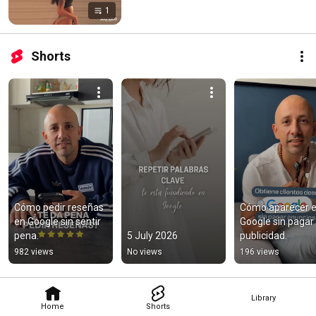
1
Shorts
Cómo pedir reseñas 
Cómo aparecer e
en Google sin sentir 
Google sin pagar 
pena.
5 July 2026
publicidad.
982 views
No views
196 views
Library
Home
Shorts