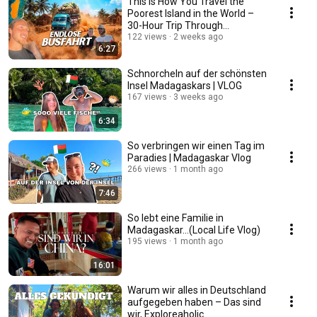
This Is How You Travel the
Poorest Island in the World –
30-Hour Trip Through
Madagascar | Travel...
122 views
2 weeks ago
6:27
Schnorcheln auf der schönsten
Insel Madagaskars | VLOG
167 views
3 weeks ago
6:34
So verbringen wir einen Tag im
Paradies | Madagaskar Vlog
266 views
1 month ago
7:46
So lebt eine Familie in
Madagaskar...(Local Life Vlog)
195 views
1 month ago
16:01
Warum wir alles in Deutschland
aufgegeben haben – Das sind
wir, Exploreaholic