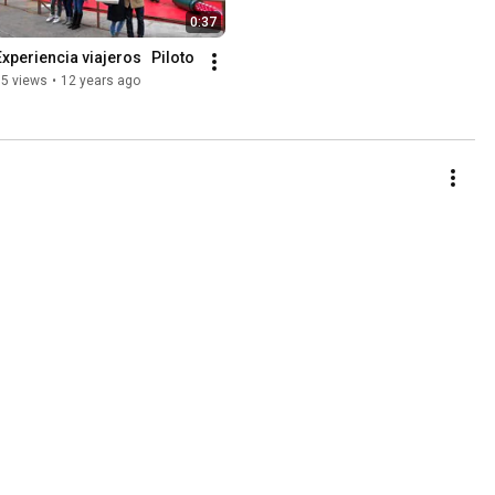
0:37
Experiencia viajeros   Piloto
35 views
•
12 years ago