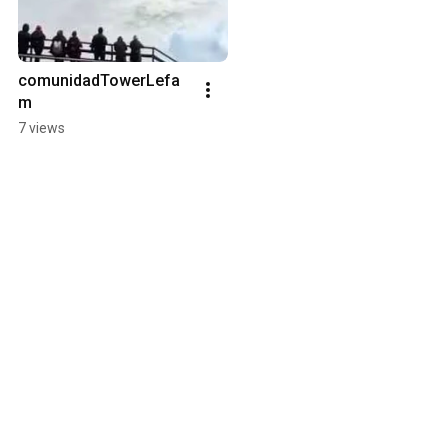
comunidadTowerLefa
m
7 views