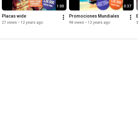
1:00
0:37
Placas wide
Promociones Mundiales
27 views
•
12 years ago
98 views
•
12 years ago