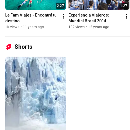
2:27
1:27
Le Fam Viajes - Encontrá tu 
Experiencia Viajeros: 
destino
Mundial Brasil 2014
1K views
•
11 years ago
132 views
•
12 years ago
Shorts