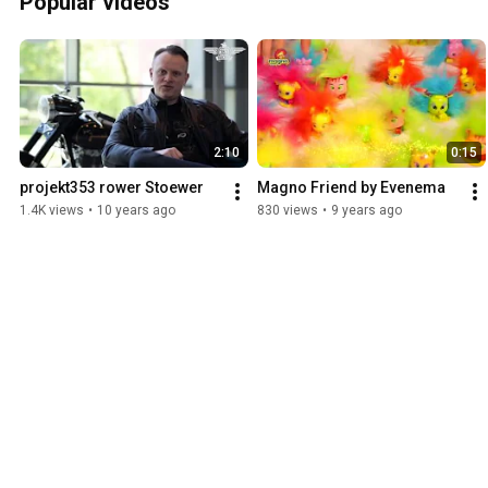
Popular videos
2:10
0:15
projekt353 rower Stoewer
Magno Friend by Evenema
1.4K views
•
10 years ago
830 views
•
9 years ago