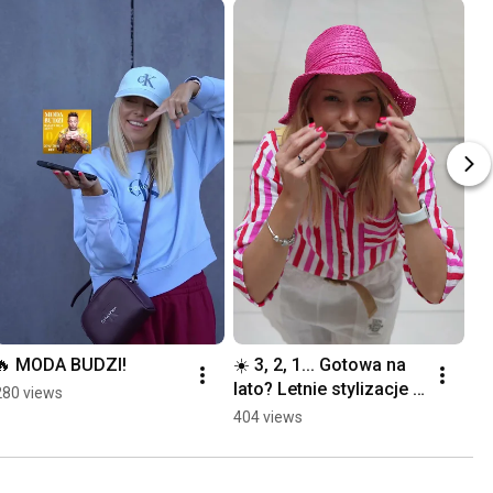
🔥 MODA BUDZI!
☀️ 3, 2, 1... Gotowa na 
lato? Letnie stylizacje 
280 views
na każdą okazję! 👗
404 views