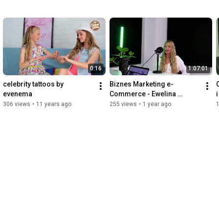
0:16
1:07:01
celebrity tattoos by 
Biznes Marketing e-
evenema
Commerce - Ewelina 
Świergiel
306 views
•
11 years ago
255 views
•
1 year ago