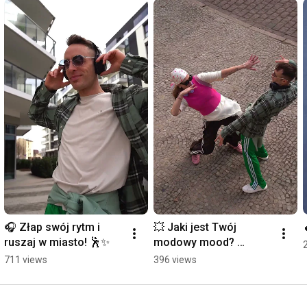
🎧 Złap swój rytm i 
💥 Jaki jest Twój 
ruszaj w miasto! 🕺✨
modowy mood? 
Elegancki spacer czy 
711 views
396 views
streetwearowy taniec? 
💃🕺