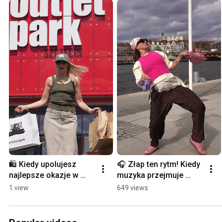
🛍️ Kiedy upolujesz 
🎧 Złap ten rytm! Kiedy 
najlepsze okazje w 
muzyka przejmuje 
mieście!
kontrolę... 💃✨
1 view
649 views