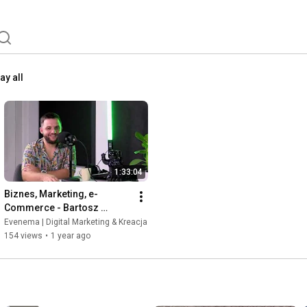
ay all
1:33:04
Biznes, Marketing, e-
Commerce - Bartosz 
Opolski
Evenema | Digital Marketing & Kreacja
154 views
•
1 year ago