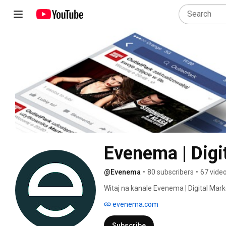
Evenema | Digi
@Evenema
•
80 subscribers
•
67 vide
Witaj na kanale Evenema | Digital Marke
evenema.com
Subscribe