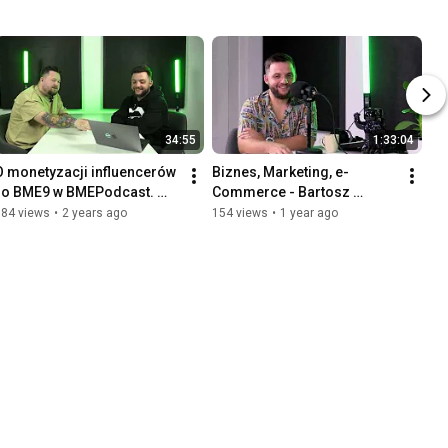
34:55
1:33:04
O monetyzacji influencerów 
Biznes, Marketing, e-
i o BME9 w BMEPodcast. 
Commerce - Bartosz 
Adam Romanowski i Maciej 
Opolski
184 views
•
2 years ago
154 views
•
1 year ago
Grad. s01e01