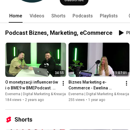
Home
Videos
Shorts
Podcasts
Playlists
Podcast Biznes, Marketing, eCommerce
Pl
34:55
1:07:01
O monetyzacji influencerów 
Biznes Marketing e-
i o BME9 w BMEPodcast. 
Commerce - Ewelina 
Adam Romanowski i Maciej 
Świergiel
Evenema | Digital Marketing & Kreacja
Evenema | Digital Marketing & Kreacja
Grad. s01e01
184 views
•
2 years ago
255 views
•
1 year ago
Shorts