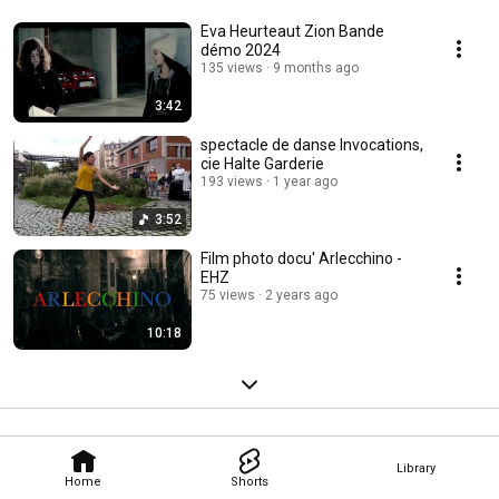
Eva Heurteaut Zion Bande
démo 2024
135 views
9 months ago
3:42
spectacle de danse Invocations,
cie Halte Garderie
193 views
1 year ago
3:52
Film photo docu' Arlecchino -
EHZ
75 views
2 years ago
10:18
Library
Home
Shorts