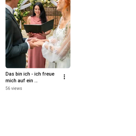
Das bin ich - ich freue 
mich auf ein 
Kennenlernen.
56 views