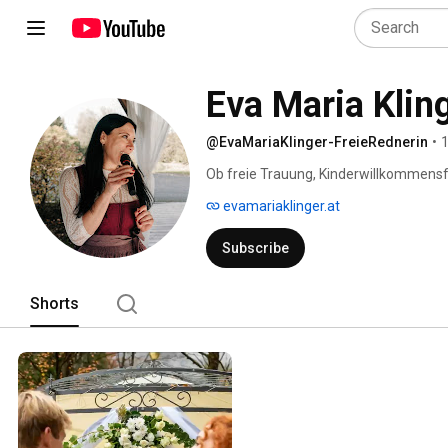
@EvaMariaKlinger-FreieRednerin
•
1
Ob freie Trauung, Kinderwillkommensfe
verbinden und im Herzen bleiben. 
evamariaklinger.at
Subscribe
Shorts