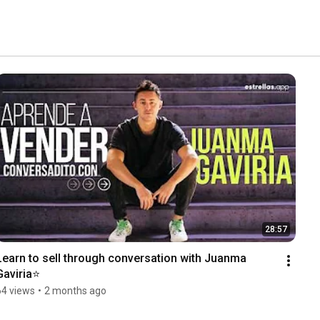
28:57
Learn to sell through conversation with Juanma 
Gaviria⭐
64 views
•
2 months ago