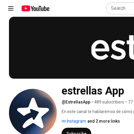
estrellas App
@EstrellasApp
•
489 subscribers
•
77 
En este canal te hablaremos de cómo 
conversión. 
Instagram
and 2 more links
Subscribe