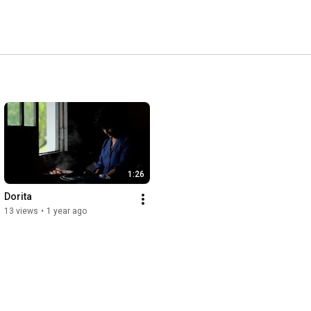
1:26
Dorita
13 views
•
1 year ago