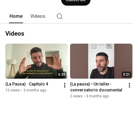
Home
Videos
Videos
6:35
3:21
(La Pausa) · Capítulo 4
(La pausa) • Un taller-
conversatorio documental
15 views
•
3 months ago
2 views
•
3 months ago