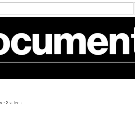
rs
•
3 videos