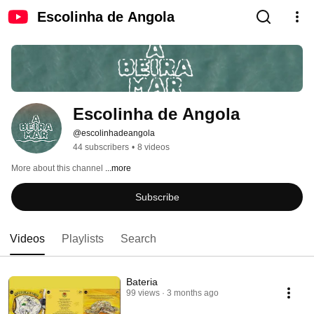
Escolinha de Angola
Escolinha de Angola
@escolinhadeangola
44 subscribers
•
8 videos
More about this channel
...more
Subscribe
Videos
Playlists
Search
Bateria
99 views
3 months ago