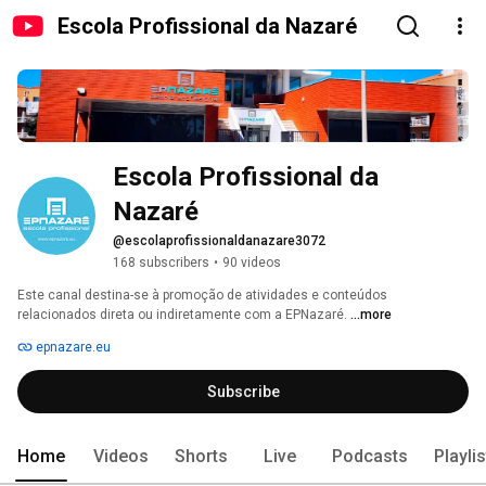
Escola Profissional da Nazaré
Escola Profissional da 
Nazaré
@escolaprofissionaldanazare3072
168 subscribers
•
90 videos
Este canal destina-se à promoção de atividades e conteúdos 
relacionados direta ou indiretamente com a EPNazaré. 
...more
epnazare.eu
Subscribe
Home
Videos
Shorts
Live
Podcasts
Playli