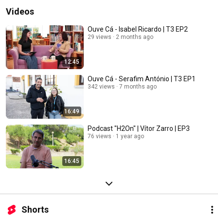
Videos
Ouve Cá - Isabel Ricardo | T3 EP2
29 views
2 months ago
12:45
Ouve Cá - Serafim António | T3 EP1
342 views
7 months ago
16:49
Podcast "H2On" | Vítor Zarro | EP3
76 views
1 year ago
16:45
Shorts