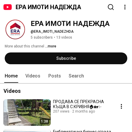
ЕРА ИМОТИ НАДЕЖДА
ЕРА ИМОТИ НАДЕЖДА
@ERA_IMOTI_NADEZHDA
5 subscribers
•
13 videos
More about this channel
...more
Subscribe
Home
Videos
Posts
Search
Videos
ПРОДАВА СЕ ПРЕКРАСНА
КЪЩА В С.КРИВНЯ🏠🏡✨️
207 views
2 months ago
1:38
Емблематична бизнес сграда