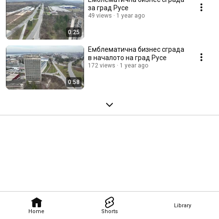
за град Русе
49 views
1 year ago
0:25
Емблематична бизнес сграда
в началото на град Русе
172 views
1 year ago
0:58
Library
Home
Shorts