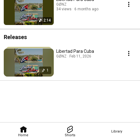
GØNZ
34 views
6 months ago
2:14
Releases
Libertad Para Cuba
GØNZ · Feb 11, 2026
1
Library
Home
Shorts