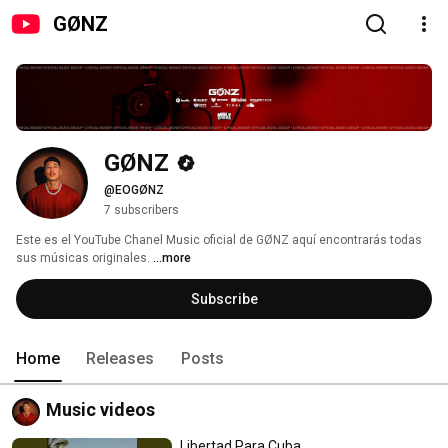
GØNZ
GØNZ
@EOGØNZ
7 subscribers
Este es el YouTube Chanel Music oficial de GØNZ aquí encontrarás todas 
sus músicas originales. 
...more
Subscribe
Home
Releases
Posts
Music videos
Libertad Para Cuba