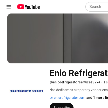
Enio Refrigera
@eniorefrigeratorservices3774
•
1 
Nos dedicamos a reparar y vender ens
experiencia. Todos nuestros trabajos e
eniorefrigerator.com
and 1 more li
Subscribe