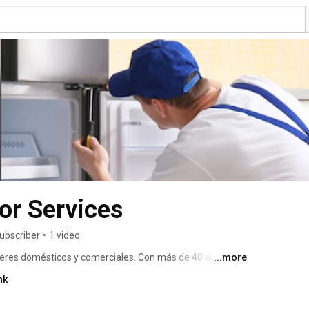
tor Services
subscriber
•
1 video
eres domésticos y comerciales. Con más de 40 años de 
...more
stán garantizados por escrito. 
nk