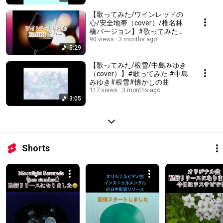
【歌ってみた/ワインレッドの
心/安全地帯（cover）/椎名林
檎バージョン】#歌ってみた
#mesinging #ワインレッドの
90 views
3 months ago
5:29
心 #カバー #安全地帯 #玉置浩
二 #椎名林檎
【歌ってみた/根雪/中島みゆき
（cover）】#歌ってみた #中島
みゆき#根雪#懐かしの曲
117 views
3 months ago
3:05
Shorts