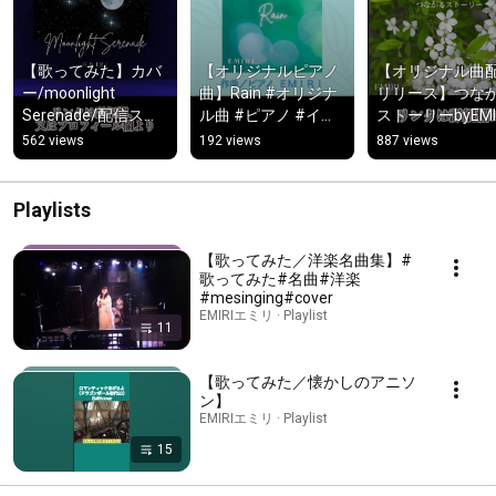
【歌ってみた】カバ
【オリジナルピアノ
【オリジナル曲
ー/moonlight 
曲】Rain #オリジナ
リリース】つな
Serenade/配信スタ
ル曲 #ピアノ #イン
ストーリーbyEMIR
ート#ストリーミン
ストゥルメンタル #
試聴③#オリジ
562 views
192 views
887 views
グ#mesinging
作曲 #雨音
曲 #配信 #つな
ストーリー#EMIR
Playlists
【歌ってみた／洋楽名曲集】#
歌ってみた#名曲#洋楽
#mesinging#cover
EMIRIエミリ · Playlist
11
【歌ってみた／懐かしのアニソ
ン】
EMIRIエミリ · Playlist
15