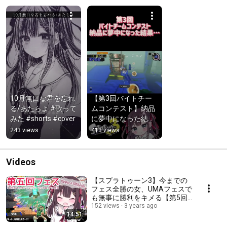
10月無口な君を忘れ
【第3回バイトチー
る/あたらよ #歌って
ムコンテスト】納品
みた #shorts #cover
に夢中になった結
果… #shorts【スプラ
243 views
413 views
トゥーン3】
【Splatoon3】
Videos
【スプラトゥーン3】今までの
フェス全勝の女、UMAフェスで
も無事に勝利をキメる【第5回
フェス】
152 views
3 years ago
14:51