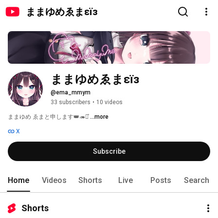
ままゆめゑまεïз
ままゆめゑまεïз
@ema_mmym
33 subscribers
•
10 videos
ままゆめ ゑまと申します👑🦔‪⋆͛ 
...more
X
Subscribe
Home
Videos
Shorts
Live
Posts
Search
Shorts