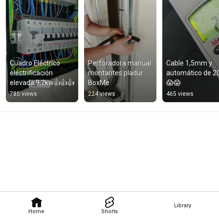
Cuadro Eléctrico 
Perforadora manual 
Cable 1,5mm y 
electrificación 
montantes pladur 
automático de 20
elevada 9,2kw👍👍👍
BoxMe
😱😱
785 views
224 views
465 views
Library
Home
Shorts