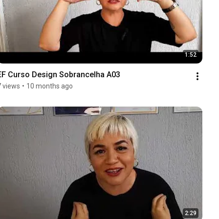
1:52
EF Curso Design Sobrancelha A03
7 views
•
10 months ago
2:29