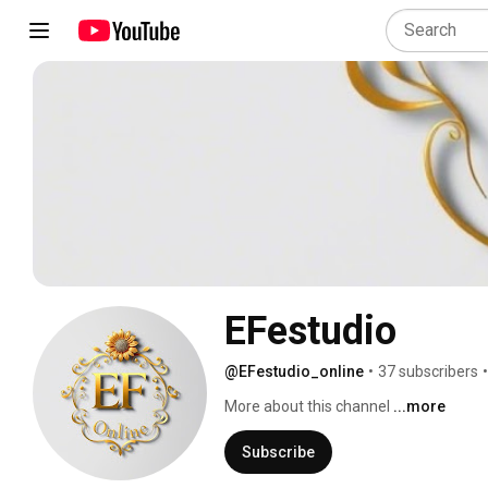
EFestudio
@EFestudio_online
•
37 subscribers
•
More about this channel
...more
Subscribe