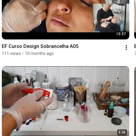
15:37
EF Curso Design Sobrancelha A05
111 views
•
10 months ago
5:36