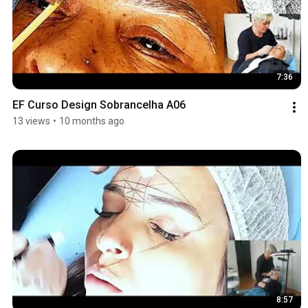
7:36
EF Curso Design Sobrancelha A06
13 views
•
10 months ago
8:57