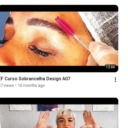
12:44
EF Curso Sobrancelha Design A07
87 views
•
10 months ago