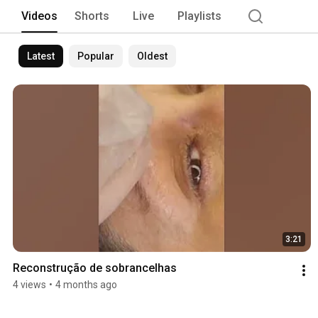
Videos
Shorts
Live
Playlists
Latest
Popular
Oldest
3:21
Reconstrução de sobrancelhas 
4 views
•
4 months ago