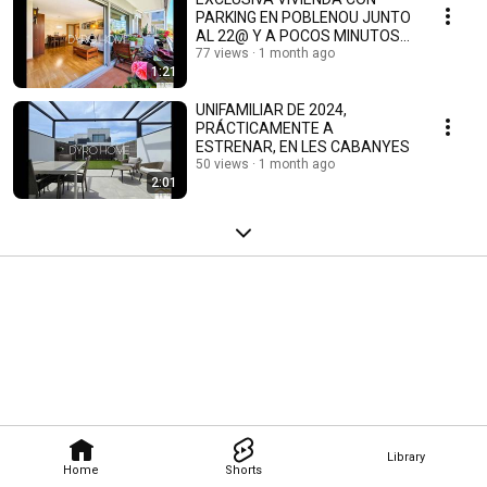
PARKING EN POBLENOU JUNTO
AL 22@ Y A POCOS MINUTOS
DEL MAR.
77 views
1 month ago
1:21
UNIFAMILIAR DE 2024,
PRÁCTICAMENTE A
ESTRENAR, EN LES CABANYES
50 views
1 month ago
2:01
Library
Home
Shorts