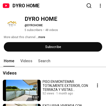
DYRO HOME
DYRO HOME 
@DYROHOME
5 subscribers
•
48 videos
More about this channel
...more
Subscribe
Home
Videos
Search
Videos
PISO EN MONTEMAR.
TOTALMENTE EXTERIOR, CON
TERRAZA Y VISTAS
DESPEJADAS
52 views
1 month ago
1:07
EXCLUSIVA VIVIENDA CON