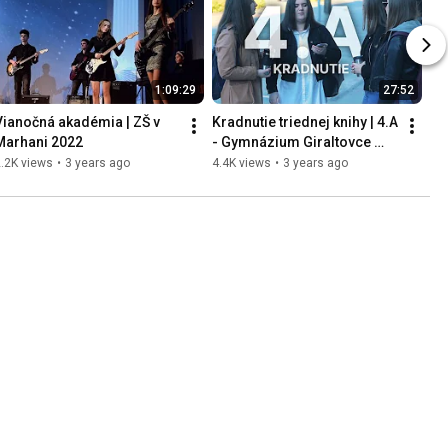
1:09:29
27:52
Vianočná akadémia | ZŠ v 
Kradnutie triednej knihy | 4.A 
Marhani 2022
- Gymnázium Giraltovce 
2019-2023
.2K views
•
3 years ago
4.4K views
•
3 years ago