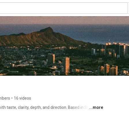
ribers
•
16 videos
th taste, clarity, depth, and direction. Based in Slovakia. 
...more
dation for Lawn Care Operators ⭐ | Founder & CEO at 