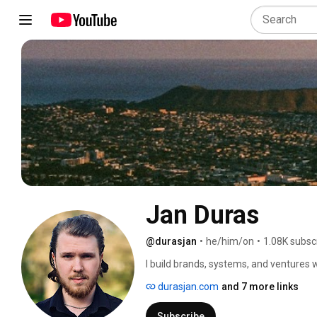
Jan Duras
@durasjan
•
he/him/on
•
1.08K subsc
I build brands, systems, and ventures wi
Founder at Corsius — Your Digital Foun
durasjan.com
and 7 more links
DURASIUS 
Subscribe