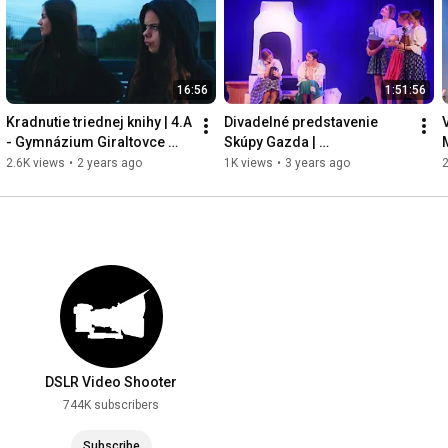
16:56
1:51:56
Kradnutie triednej knihy | 4.A 
Divadelné predstavenie 
- Gymnázium Giraltovce 
Skúpy Gazda | 
2020-2024
VIDEOZÁZNAM
2.6K views
•
2 years ago
1K views
•
3 years ago
2
DSLR Video Shooter
744K subscribers
Subscribe