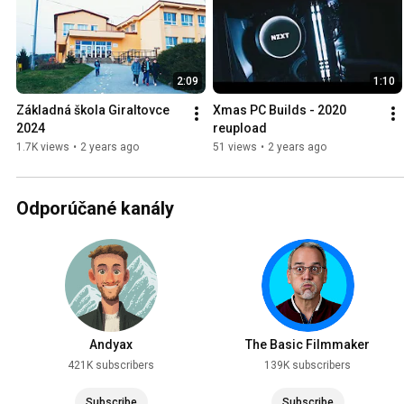
2:09
1:10
Základná škola Giraltovce 
Xmas PC Builds - 2020 
2024
reupload
1.7K views
•
2 years ago
51 views
•
2 years ago
Odporúčané kanály
Andyax
The Basic Filmmaker
421K subscribers
139K subscribers
Subscribe
Subscribe