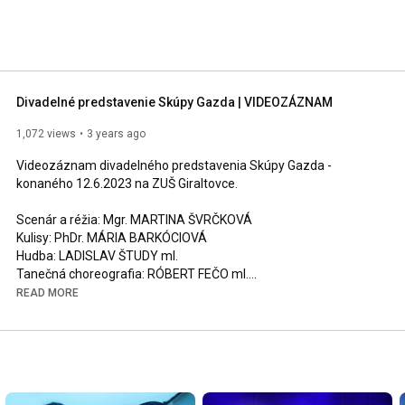
Divadelné predstavenie Skúpy Gazda | VIDEOZÁZNAM
1,072 views
3 years ago
Videozáznam divadelného predstavenia Skúpy Gazda - 
konaného 12.6.2023 na ZUŠ Giraltovce.

Scenár a réžia: Mgr. MARTINA ŠVRČKOVÁ

Kulisy: PhDr. MÁRIA BARKÓCIOVÁ

Hudba: LADISLAV ŠTUDY ml.

Tanečná choreografia: RÓBERT FEČO ml.

READ MORE
Účinkovali žiaci Spojenej školy Giraltovce.

Videozáznam: JOHNY DIGITAL | johny.digital