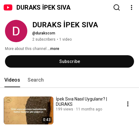
DURAKS İPEK SIVA
DURAKS İPEK SIVA
@durakscom
2 subscribers
•
1 video
More about this channel
...more
Subscribe
Videos
Search
İpek Sıva Nasıl Uygulanır? |
DURAKS
199 views
11 months ago
0:43