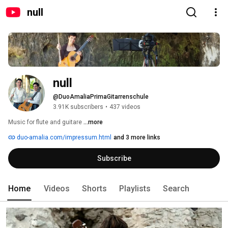
null
null
@DuoAmaliaPrimaGitarrenschule
3.91K subscribers
•
437 videos
Music for flute and guitare 
...more
duo-amalia.com/impressum.html
and 3 more links
Subscribe
Home
Videos
Shorts
Playlists
Search