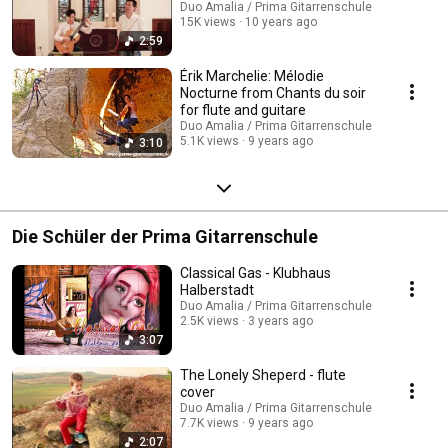
Duo Amalia / Prima Gitarrenschule
15K views
10 years ago
2:59
Érik Marchelie: Mélodie
Nocturne from Chants du soir
for flute and guitare
Duo Amalia / Prima Gitarrenschule
5.1K views
9 years ago
3:10
Die Schüler der Prima Gitarrenschule
Classical Gas - Klubhaus
Halberstadt
Duo Amalia / Prima Gitarrenschule
2.5K views
3 years ago
3:07
The Lonely Sheperd - flute
cover
Duo Amalia / Prima Gitarrenschule
7.7K views
9 years ago
2:07