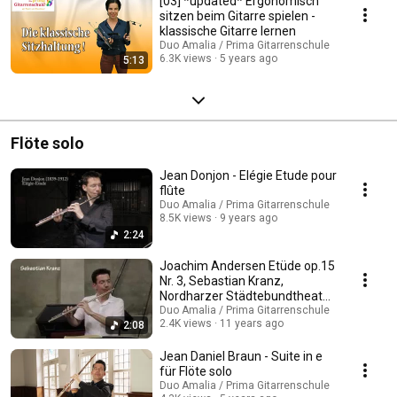
[03] *updated* Ergonomisch
sitzen beim Gitarre spielen -
klassische Gitarre lernen
Duo Amalia / Prima Gitarrenschule
6.3K views
5 years ago
5:13
Flöte solo
Jean Donjon - Elégie Etude pour
flûte
Duo Amalia / Prima Gitarrenschule
8.5K views
9 years ago
2:24
Joachim Andersen Etüde op.15
Nr. 3, Sebastian Kranz,
Nordharzer Städtebundtheater
(Flöte solo)
Duo Amalia / Prima Gitarrenschule
2.4K views
11 years ago
2:08
Jean Daniel Braun - Suite in e
für Flöte solo
Duo Amalia / Prima Gitarrenschule