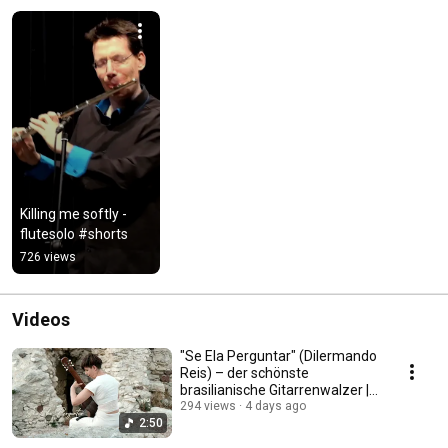
Killing me softly - 
flutesolo #shorts
726 views
Videos
"Se Ela Perguntar" (Dilermando
Reis) – der schönste
brasilianische Gitarrenwalzer |
Katja Hoder
294 views
4 days ago
2:50