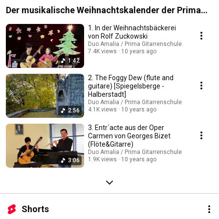
Der musikalische Weihnachtskalender der Prima
Gitarrenschule
1. In der Weihnachtsbäckerei
von Rolf Zuckowski
Duo Amalia / Prima Gitarrenschule
7.4K views
10 years ago
1:42
2. The Foggy Dew (flute and
guitare) [Spiegelsberge -
Halberstadt]
Duo Amalia / Prima Gitarrenschule
4.1K views
10 years ago
2:56
3. Entr´acte aus der Oper
Carmen von Georges Bizet
(Flöte&Gitarre)
Duo Amalia / Prima Gitarrenschule
1.9K views
10 years ago
3:06
Shorts