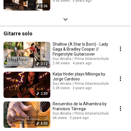
4.3K views
5 years ago
3:36
Gitarre solo
Shallow (A Star Is Born) - Lady
Gaga & Bradley Cooper //
Fingerstyle Guitarcover
Duo Amalia / Prima Gitarrenschule
2.6K views
4 years ago
3:12
Katja Hoder plays Milonga by
Jorge Cardoso
Duo Amalia / Prima Gitarrenschule
3.2K views
3 years ago
2:30
Recuerdos de la Alhambra by
Francisco Tárrega
Duo Amalia / Prima Gitarrenschule
6K views
3 years ago
4:50