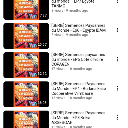
du monde – EP7 Egypte
TANMO
3 views
9 months ago
7:37
[SERIE] Semences Paysannes
du Monde - Ep6 - Egypte IDAM
8 views
9 months ago
20:07
[SERIE] Semences paysannes
du monde - EP5 Côte d'Ivoire
COPAGEN
17 views
10 months ago
32:42
[SERIE] Semences Paysannes
du Monde - EP4 - Burkina Faso
Coopérative Viimbaoré
15 views
10 months ago
38:05
[SERIE] Semences Paysannes
du Monde - EP3 Brésil -
ASSESOAR
16 views
10 months ago