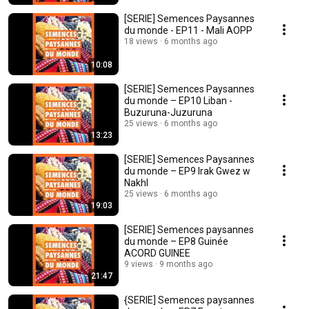
[SERIE] Semences Paysannes
du monde - EP11 - Mali AOPP
18 views
6 months ago
10:08
[SERIE] Semences Paysannes
du monde – EP10 Liban -
Buzuruna-Juzuruna
25 views
6 months ago
13:23
[SERIE] Semences Paysannes
du monde – EP9 Irak Gwez w
Nakhl
25 views
6 months ago
19:03
[SERIE] Semences paysannes
du monde – EP8 Guinée
ACORD GUINEE
9 views
9 months ago
21:47
{SERIE] Semences paysannes