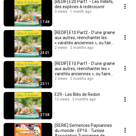
[REDIF] E20 Part1 – Les millets,
des espèces à redécouvrir
3 views
1 month ago
17:48
[REDIF] E10 Part2 - D’une graine
aux autres, réenchanter les
« variétés anciennes », ou faire
du ...
2 views
2 months ago
24:01
[REDIF] E10 Part1 - D’une graine
aux autres, réenchanter les «
variétés anciennes », ou faire
du ...
2 views
2 months ago
23:11
E29 - Les Blés de Redon
10 views
3 months ago
37:58
[SERIE] Semences Paysannes
du monde - EP16 - Tunisie
Association Tunisienne de