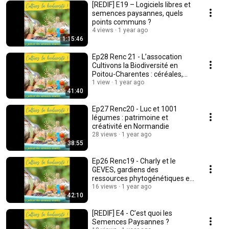
[REDIF] E19 – Logiciels libres et
semences paysannes, quels
points communs ?
4 views
1 year ago
1:15:46
Ep28 Renc 21 - L’assocation
Cultivons la Biodiversité en
Poitou-Charentes : céréales,
légumes et ...
1 view
1 year ago
41:40
Ep27 Renc20 - Luc et 1001
légumes : patrimoine et
créativité en Normandie
28 views
1 year ago
38:55
Ep26 Renc19 - Charly et le
GEVES, gardiens des
ressources phytogénétiques en
France
16 views
1 year ago
42:10
[REDIF] E4 - C’est quoi les
Semences Paysannes ?