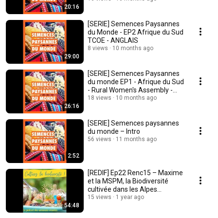
20:16
[SERIE] Semences Paysannes
du Monde - EP2 Afrique du Sud
TCOE - ANGLAIS
8 views
10 months ago
29:00
[SERIE] Semences Paysannes
du monde EP1 - Afrique du Sud
- Rural Women's Assembly -
ANGLAIS
18 views
10 months ago
26:16
[SERIE] Semences paysannes
du monde – Intro
56 views
11 months ago
2:52
[REDIF] Ep22 Renc15 – Maxime
et la MSPM, la Biodiversité
cultivée dans les Alpes
Maritimes
15 views
1 year ago
54:48