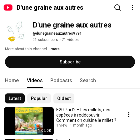
D'une graine aux autres
D'une graine aux autres
@dunegraineauxautres9791
21 subscribers
•
71 videos
More about this channel
...more
Subscribe
Home
Videos
Podcasts
Search
Latest
Popular
Oldest
E20 Part2 – Les millets, des
espèces à redécouvrir.
Comment on cuisine le millet ?
1 view
1 month ago
1:02:08