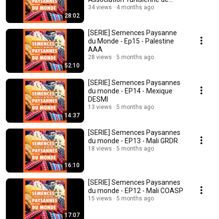
Permaculture
34 views
4 months ago
28:02
[SERIE] Semences Paysanne
du Monde - Ep15 - Palestine
AAA
28 views
5 months ago
52:10
[SERIE] Semences Paysannes
du monde - EP14 - Mexique
DESMI
13 views
5 months ago
14:37
[SERIE] Semences Paysannes
du monde - EP13 - Mali GRDR
18 views
5 months ago
16:10
[SERIE] Semences Paysannes
du monde - EP12 - Mali COASP
15 views
5 months ago
17:07