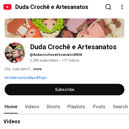
Duda Crochê e Artesanatos
Duda Crochê e Artesanatos
@dudacrocheeartesanatos8808
2.28K subscribers
•
177 videos
Olá,  tudo bem?! 
...more
linktr.ee/Duddysofttoys
Subscribe
Home
Videos
Shorts
Playlists
Posts
Search
Videos