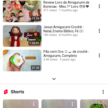
Review Livro de Amigurumi de
Bonecas - Meu 1º Livro 🥹🌸💖
377 views
7 months ago
13:56
Jesus Amigurumi Crochê -
Natal, Ensino Bíblico, Fé ❤️‍🔥
180 views
8 months ago
1:20:01
Pão com Ovo 🍞 🍳 de crochê -
Amigurumi, Completo
3.6K views
3 years ago
21:24
Shorts