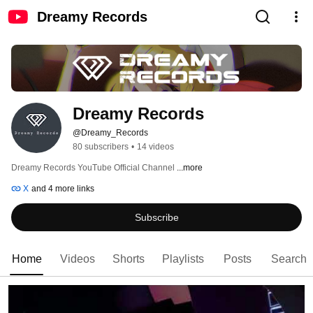
Dreamy Records
Dreamy Records
@Dreamy_Records
80 subscribers
•
14 videos
Dreamy Records YouTube Official Channel 
...more
X
and 4 more links
Subscribe
Home
Videos
Shorts
Playlists
Posts
Search