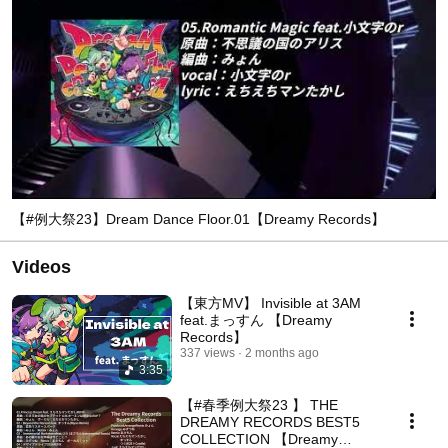
【#例大祭23】Dream Dance Floor.01【Dreamy Records】
Videos
【東方MV】 Invisible at 3AM
feat.まっすん 【Dreamy
Records】
337 views
2 months ago
3:35
【#春季例大祭23 】 THE
DREAMY RECORDS BEST5
COLLECTION 【Dreamy