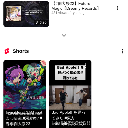
【#例大祭22】Future
Magic【Dreamy Records】
431 views
1 year ago
6:30
Shorts
Invisible at 3AM feat.
Bad Apple!! を踊っ
まっすん #東方mv #
てみた #東方
春季例大祭23
badapple踊ってみた 