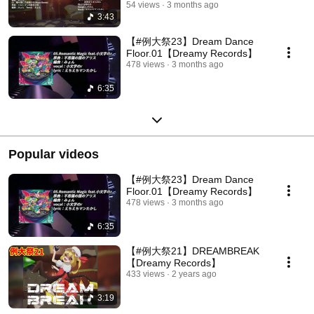
Records】
54 views
3 months ago
3:43
【#例大祭23】Dream Dance
Floor.01【Dreamy Records】
478 views
3 months ago
6:35
Popular videos
【#例大祭23】Dream Dance
Floor.01【Dreamy Records】
478 views
3 months ago
6:35
【#例大祭21】DREAMBREAK
【Dreamy Records】
433 views
2 years ago
3:19