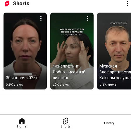
Shorts
Фейслифтинг. 
Мужская 
Лобно-височный 
блефаропластик
30 января 2025 г.
лифтинг. 
Как вам результ
Эндоскопия 
🤩 Соколов Арте
5.9K views
26K views
5.8K views
средней трети. 
Соколов Артем.
Library
Home
Shorts