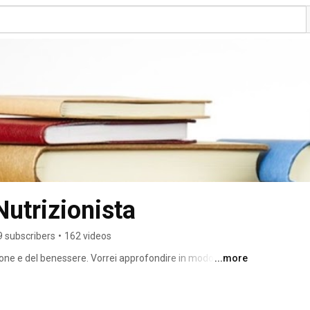
Nutrizionista
 subscribers
•
162 videos
one e del benessere. Vorrei approfondire in modo 
...more
mento, alle più efficaci e alle più strane o 
istiche di determinati alimenti. 