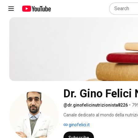
Dr. Gino Felici 
@dr.ginofelicinutrizionista8226
•
799
Canale dedicato al mondo della nutrizi
semplice i temi relativi alle diete del mo
ginofelici.it
semplicemente approfondire le caratter
Subscribe