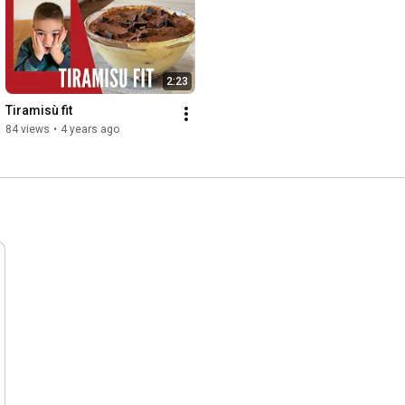
2:23
Tiramisù fit
84 views
•
4 years ago