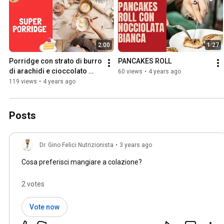
2:00
1:27
Porridge con strato di burro 
PANCAKES ROLL
di arachidi e cioccolato 
60 views
•
4 years ago
bianco
119 views
•
4 years ago
Posts
Dr. Gino Felici Nutrizionista
•
3 years ago
Cosa preferisci mangiare a colazione?
2 votes
Vote now