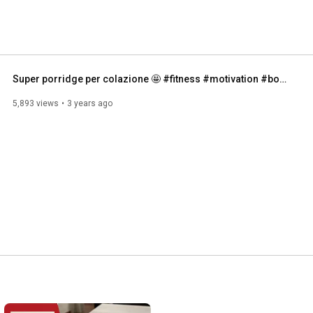
Super porridge per colazione 🤩 #fitness #motivation #bodybuilding #like #food  #love #health
5,893 views
3 years ago