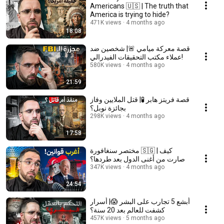
Americans 🇺🇸 | The truth that
America is trying to hide?
471K views
4 months ago
18:08
قصة معركة ميامي 🚨| شخصين ضد
عملاء مكتب التحقيقات الفيدرالي!
580K views
4 months ago
21:59
قصة فريتز هابر 🧪| قتل الملايين وفاز
بجائزة نوبل؟
298K views
4 months ago
17:58
مختصر سنغافورة 🇸🇬 | كيف
صارت من أغنى الدول بعد طردها؟
347K views
4 months ago
24:54
أبشع 5 تجارب على البشر 😱| أسرار
كشفت للعالم بعد 20 سنة؟
457K views
5 months ago