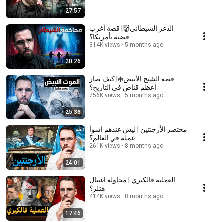
27:57
الذعر الشيطاني👹| قصة أغرب
قضية بأمريكا؟
314K views
5 months ago
20:26
قصة الشبح الأبيض❄️| كيف صار
أعظم قناص في التاريخ؟
756K views
5 months ago
25:33
مختصر الأرجنتين | ليش عندهم اسوأ
عملة في العالم؟
261K views
8 months ago
24:01
العملية فالكيري | محاولة اغتيال
هتلر؟
414K views
8 months ago
17:46