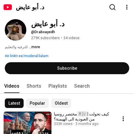
د. أبو عايض
د. أبو عايض
@Dr.aboayedh
279K subscribers
•
34 videos
...more
للترفيه والتعليم 
linktr.ee/moderal3alam
Subscribe
Videos
Shorts
Playlists
Search
Latest
Popular
Oldest
مختصر روسيا 🇷🇺 | كيف تحولت
من العبودية الى الهيمنة؟
333K views
3 months ago