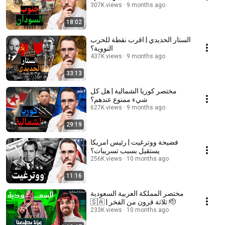
307K views
9 months ago
18:02
الستار الحديدي | اقرب نقطة للحرب
النووية؟
437K views
9 months ago
33:13
مختصر كوريا الشمالية | هل كل
شيء ممنوع عندهم؟
627K views
9 months ago
29:19
فضيحة ووترغيت | رئيس امريكا
يستقيل بسبب تسريبات؟
256K views
10 months ago
11:16
مختصر المملكة العربية السعودية
🇸🇦 | ثلاثة قرون من الفخر 🫡
233K views
10 months ago