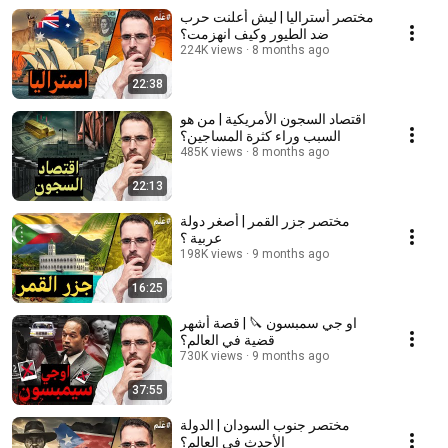
مختصر أستراليا | ليش أعلنت حرب
ضد الطيور وكيف انهزمت؟
224K views
8 months ago
22:38
اقتصاد السجون الأمريكية | من هو
السبب وراء كثرة المساجين؟
485K views
8 months ago
22:13
مختصر جزر القمر | أصغر دولة
عربية ؟
198K views
9 months ago
16:25
او جي سمبسون 🔪 | قصة أشهر
قضية في العالم؟
730K views
9 months ago
37:55
مختصر جنوب السودان | الدولة
الأحدث في العالم؟