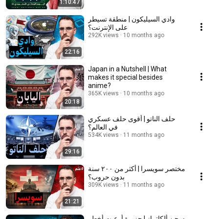
1:10:47
وادي السيليكون | منطقة تسيطر
على الإنترنت؟
292K views
10 months ago
22:16
Japan in a Nutshell | What
makes it special besides
anime?
365K views
10 months ago
20:18
حلف الناتو | أقوى حلف عسكري
في العالم؟
534K views
11 months ago
29:16
مختصر سويسرا | أكثر من ٢٠٠ سنة
بدون حروب؟
309K views
11 months ago
21:21
سجن ألكاتراز | جزيرة أرعبت أخطر