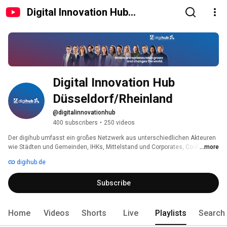
Digital Innovation Hub
Düsseldorf/Rheinland
Digital Innovation Hub 
Düsseldorf/Rheinland
@digitalinnovationhub
400 subscribers
•
250 videos
Der digihub umfasst ein großes Netzwerk aus unterschiedlichen Akteuren 
wie Städten und Gemeinden, IHKs, Mittelstand und Corporates, Co-Working-
...more
Spaces, Finanzinstituten, Hochschulen und Business Angels. 
digihub.de
Subscribe
Home
Videos
Shorts
Live
Playlists
Search