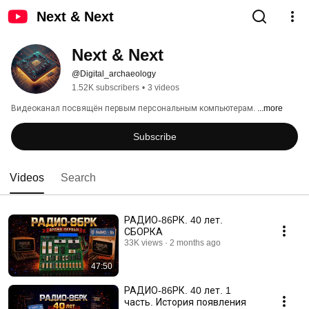
Next & Next
Next & Next
@Digital_archaeology
1.52K subscribers
•
3 videos
Видеоканал посвящён первым персональным компьютерам. 
...more
Subscribe
Videos
Search
РАДИО-86РК. 40 лет.
СБОРКА
33K views
2 months ago
47:50
РАДИО-86РК. 40 лет. 1
часть. История появления