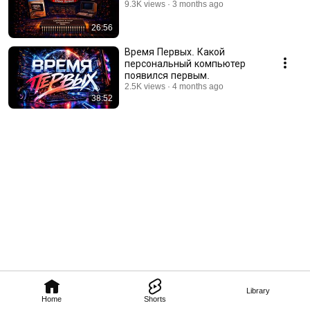
9.3K views
3 months ago
26:56
Время Первых. Какой
персональный компьютер
появился первым.
2.5K views
4 months ago
38:52
Library
Home
Shorts