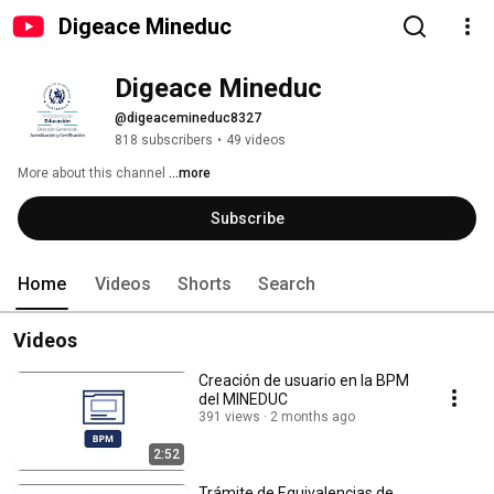
Digeace Mineduc
Digeace Mineduc
@digeacemineduc8327
818 subscribers
•
49 videos
More about this channel
...more
Subscribe
Home
Videos
Shorts
Search
Videos
Creación de usuario en la BPM
del MINEDUC
391 views
2 months ago
2:52
Trámite de Equivalencias de