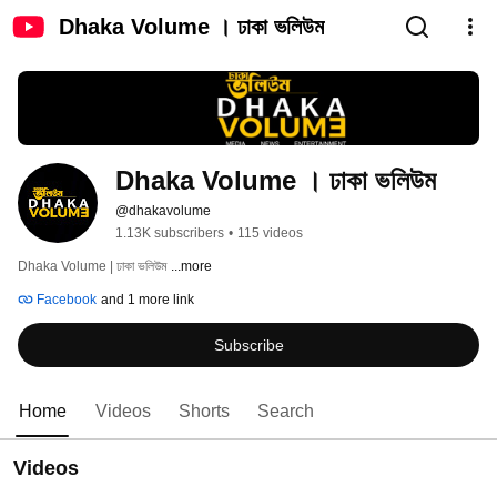
Dhaka Volume । ঢাকা ভলিউম
Dhaka Volume । ঢাকা ভলিউম
@dhakavolume
1.13K subscribers
•
115 videos
Dhaka Volume | ঢাকা ভলিউম 
...more
Facebook
and 1 more link
Subscribe
Home
Videos
Shorts
Search
Videos